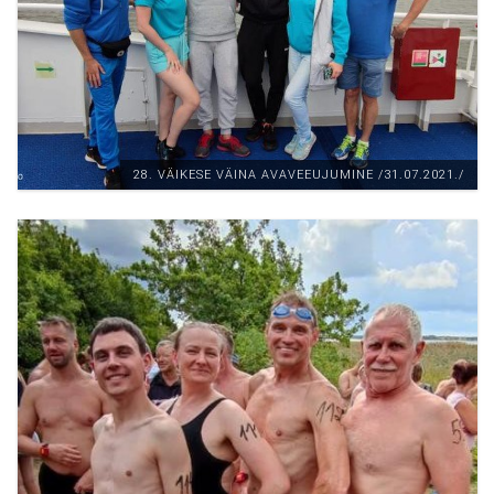
28. VÄIKESE VÄINA AVAVEEUJUMINE /31.07.2021./