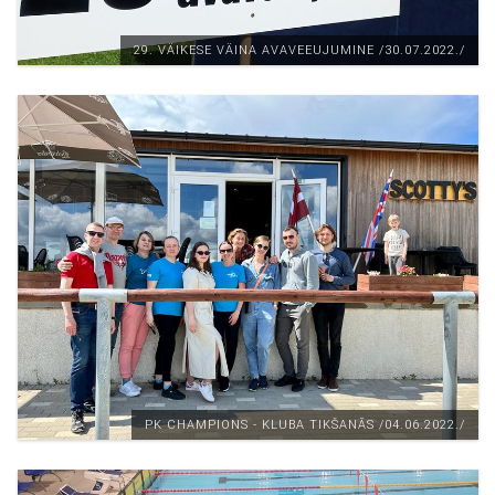
29. VÄIKESE VÄINA AVAVEEUJUMINE /30.07.2022./
PK CHAMPIONS - KLUBA TIKŠANĀS /04.06.2022./