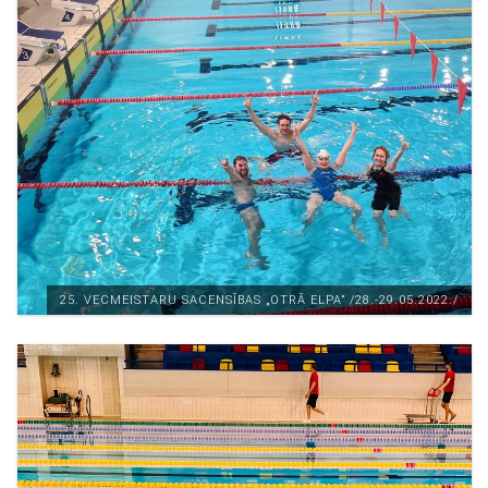
25. VECMEISTARU SACENSĪBAS „OTRĀ ELPA” /28.-29.05.2022./