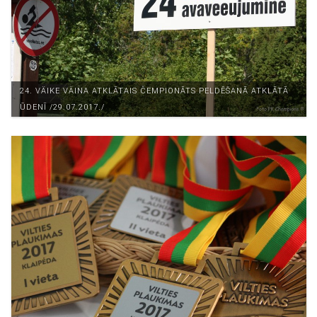
24. VÄIKE VÄINA ATKLĀTAIS ČEMPIONĀTS PELDĒŠANĀ ATKLĀTĀ
ŪDENĪ /29.07.2017./