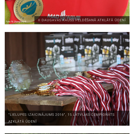
II DAUGAVAS KAUSS PELDĒŠANĀ ATKLĀTĀ ŪDENĪ
"LIELUPES IZAICINĀJUMS 2016", 15.LATVIJAS ČEMPIONĀTS
ATKLĀTĀ ŪDENĪ