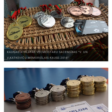
KAUŅAS ATKLĀTĀS VECMEISTARU SACENSĪBAS "V. UN
V.KATKEVIČU MEMORIĀLAIS KAUSS 2016"