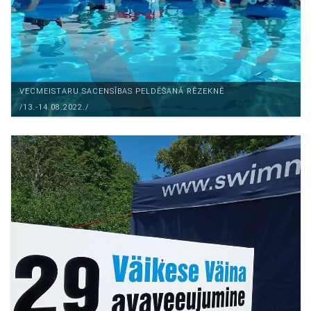
VECMEISTARU SACENSĪBAS PELDĒŠANĀ RĒZEKNĒ
/13.-14.08.2022./