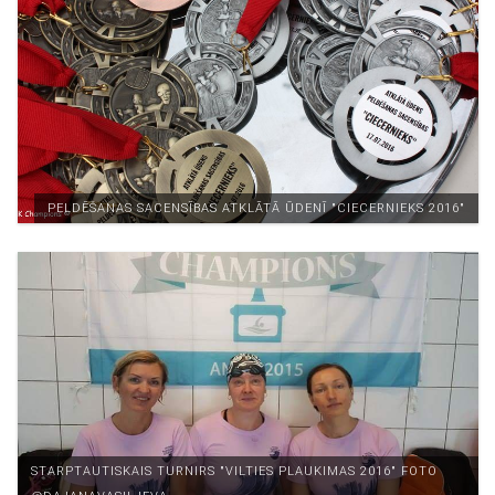
PELDĒŠANAS SACENSĪBAS ATKLĀTĀ ŪDENĪ "CIECERNIEKS 2016"
STARPTAUTISKAIS TURNIRS "VILTIES PLAUKIMAS 2016" FOTO