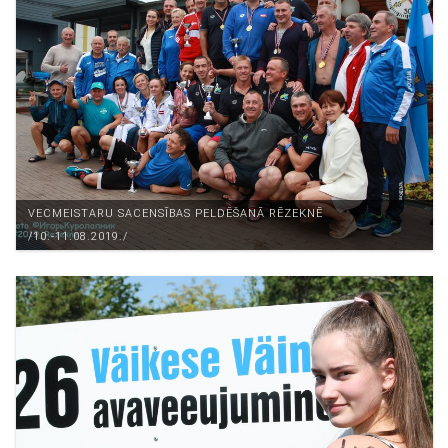
VECMEISTARU SACENSĪBAS PELDĒŠANĀ RĒZEKNĒ
/10.-11.08.2019./