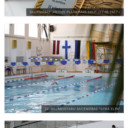
SACENSĪBAS „VILTIES PLAUKIMAS 2017“ /17.06.2017./
22. VECMEISTARU SACENSĪBAS "OTRĀ ELPA"