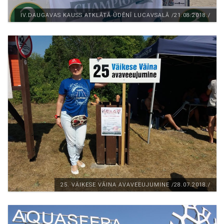
IV.DAUGAVAS KAUSS ATKLĀTĀ ŪDĒNĪ LUCAVSALĀ /21.08.2018./
25. VÄIKESE VÄINA AVAVEEUJUMINE /28.07.2018./