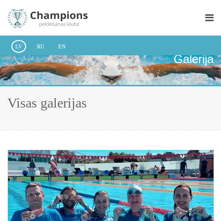
LV
RU
EN
Galerija
Visas galerijas