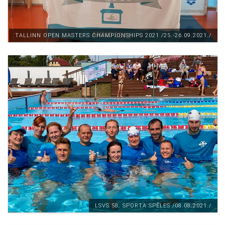
TALLINN OPEN MASTERS CHAMPIONSHIPS 2021 /25.-26.09.2021./
LSVS 58. SPORTA SPĒLES /08.08.2021./