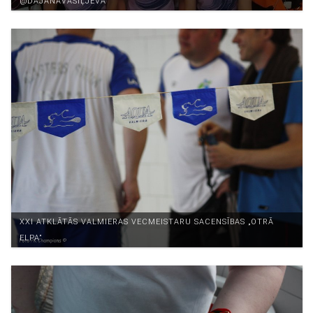
@DAJANAVASIĻJEVA
XXI ATKLĀTĀS VALMIERAS VECMEISTARU SACENSĪBAS „OTRĀ
ELPA”