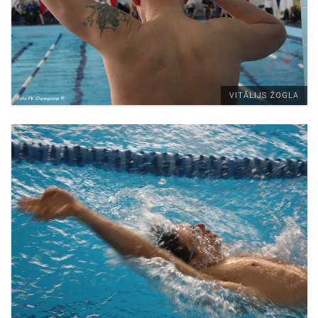
VITĀLIJS ŽOGLA