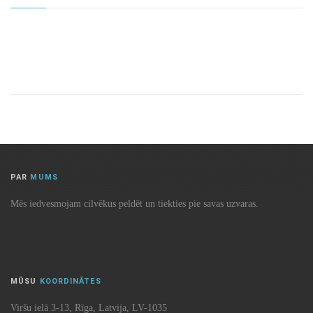
PAR
MUMS
Mēs iedvesmojam cilvēkus peldēt un tiekties pie savas uzvaras.
MŪSU
KOORDINĀTES
Viršu ielā 3-13, Rīga, Latvija, LV-1035