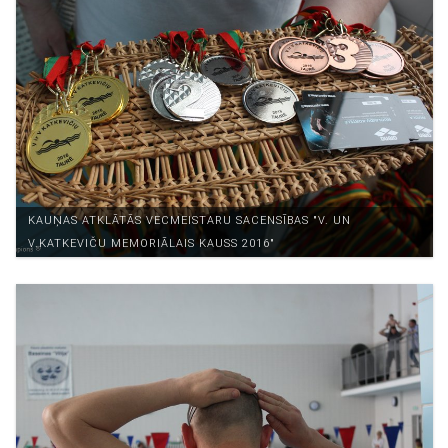
KAUŅAS ATKLĀTĀS VECMEISTARU SACENSĪBAS "V. UN
V.KATKEVIČU MEMORIĀLAIS KAUSS 2016"