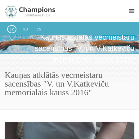
LV
RU
EN
Kauņas atklātās vecmeistaru
sacensības "V. un V.Katkeviču
memoriālais kauss 2016"
Kauņas atklātās vecmeistaru
sacensības "V. un V.Katkeviču
memoriālais kauss 2016"