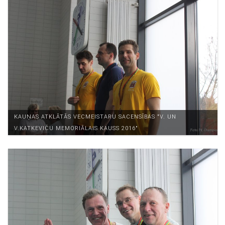
KAUŅAS ATKLĀTĀS VECMEISTARU SACENSĪBAS "V. UN
V.KATKEVIČU MEMORIĀLAIS KAUSS 2016"