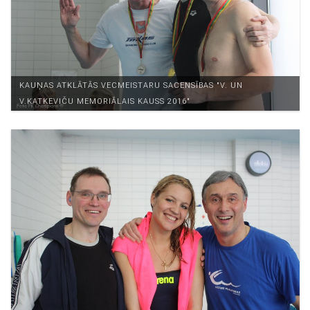
KAUŅAS ATKLĀTĀS VECMEISTARU SACENSĪBAS "V. UN
V.KATKEVIČU MEMORIĀLAIS KAUSS 2016"