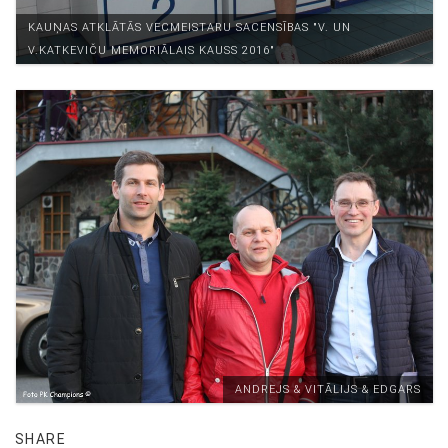
KAUŅAS ATKLĀTĀS VECMEISTARU SACENSĪBAS "V. UN
V.KATKEVIČU MEMORIĀLAIS KAUSS 2016"
ANDREJS & VITĀLIJS & EDGARS
SHARE