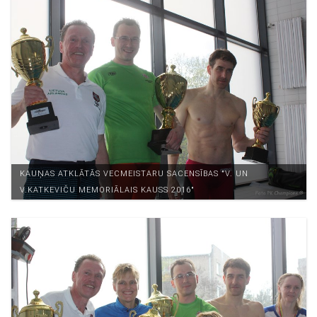
KAUŅAS ATKLĀTĀS VECMEISTARU SACENSĪBAS "V. UN
V.KATKEVIČU MEMORIĀLAIS KAUSS 2016"