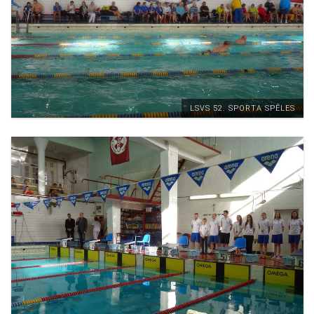
LSVS 52. SPORTA SPĒLES