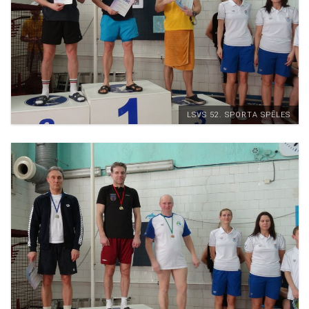
LSVS 52. SPORTA SPĒLES