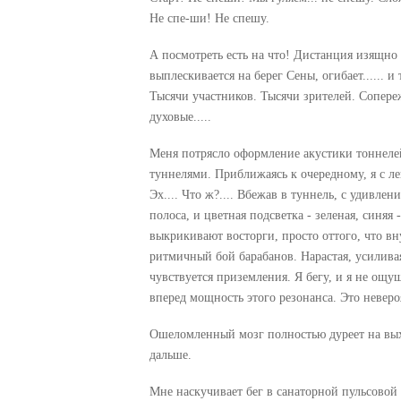
Не спе-ши! Не спешу.
А посмотреть есть на что! Дистанция изящно опл
выплескивается на берег Сены, огибает......
Тысячи участников. Тысячи зрителей. Сопере
духовые.....
Меня потрясло оформление акустики тоннелей
туннелями. Приближаясь к очередному, я с л
Эх.... Что ж?.... Вбежав в туннель, с удивле
полоса, и цветная подсветка - зеленая, синяя
выкрикивают восторги, просто оттого, что вн
ритмичный бой барабанов. Нарастая, усиливая
чувствуется приземления. Я бегу, и я не ощущ
вперед мощность этого резонанса. Это невер
Ошеломленный мозг полностью дуреет на вых
дальше.
Мне наскучивает бег в санаторной пульсовой