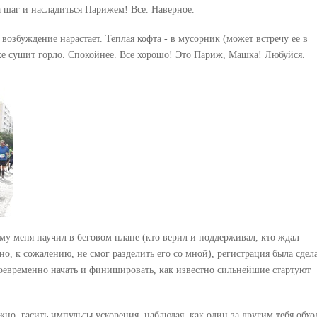
а шаг и насладиться Парижем! Все. Наверное.
возбуждение нарастает. Теплая кофта - в мусорник (может встречу ее в
е же сушит горло. Спокойнее. Все хорошо! Это Париж, Машка! Любуйся.
ому меня научил в беговом плане (кто верил и поддерживал, кто ждал
о, к сожалению, не смог разделить его со мной), регистрация была сдел
своевременно начать и финишировать, как известно сильнейшие стартуют
жно, гасить импульсы ускорения, наблюдая, как один за другим тебя обход