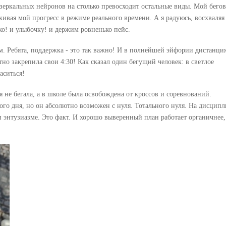
зеркальных нейронов на столько превосходит остальные виды. Мой бего
живая мой прогресс в режиме реального времени. А я радуюсь, восхваляя
ко! и улыбочку! и держим ровненько пейс.
. Ребята, поддержка - это так важно! И в полнейшей эйфории дистанци
но закрепила свои 4:30! Как сказал один бегущий человек: в светлое
аситься!
я не бегала, а в школе была освобождена от кроссов и соревнований.
ного дня, но он абсолютно возможен с нуля. Тотального нуля. На дисцип
 энтузиазме. Это факт. И хорошо выверенный план работает органичнее,