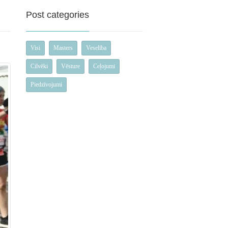
Post categories
Visi
Masters
Veselība
Cilvēki
Vēsture
Ceļojumi
Piedzīvojumi