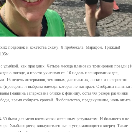
фских подводок и кокетства скажу: Я пробежала. Марафон. Трижды!
195м.
 с улыбкой, как праздник. Четыре месяца плановых тренировок позади (1
суждая о погоде, а просто учитывая ее. 16 недель планирования дел,
ми. 16 недель интервалов, темповых, длительных, легких и невероятно
ы (проверена и выбрана одежда, которая не натирает. Отобраны напитки 
ваны (машина запаркована ближе к финишу, оставляя резерв разминки.
ободы, время собирать урожай. Любопытство, предвкушение, ноль опыта.
 4:30 были для меня космически желанным результатом. И большего я не
е моря. Улыбающиеся, воодушевленные и устремляющиеся вперед. Такие