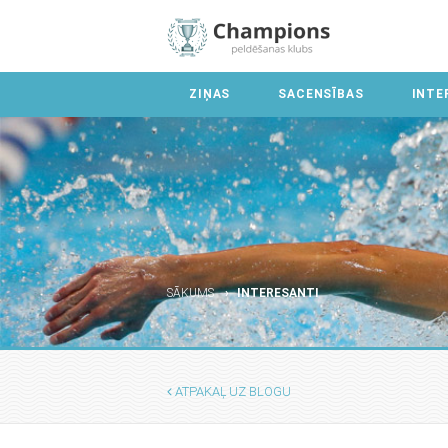
ZIŅAS
SACENSĪBAS
INTE
SĀKUMS
INTERESANTI
ATPAKAĻ UZ BLOGU