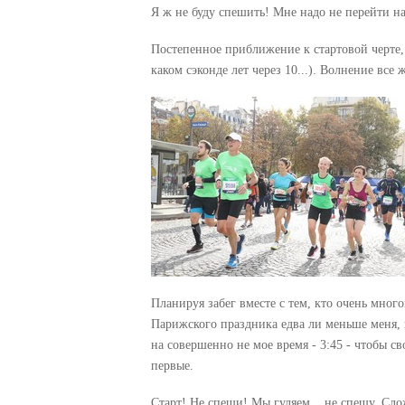
Я ж не буду спешить! Мне надо не перейти н
Постепенное приближение к стартовой черте, 
каком сэконде лет через 10...). Волнение вс
Планируя забег вместе с тем, кто очень мног
Парижского праздника едва ли меньше меня, н
на совершенно не мое время - 3:45 - чтобы 
первые.
Старт! Не спеши! Мы гуляем... не спешу. Сло