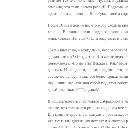
разные! Такие сплоченные. Музыка, идеальная 
замечаю, что темп весьма резвый. Подъемы н
организована, понятна. Я любуюсь своим гор
После 10 км я понимаю, что могу уходить впе
хорошо. Внезапно среди поддерживающих вижу
меня. Слова? Нет таких! Благодарность и сча
25км - внезапно, неожиданно, бесповоротно! 
сделала не так? Откуда это? Это же не первая
поверхность. Что делать? Держать! Как? Мозг
держусь. На гордости, на самонадеянности, н
все менее цензурными, все более приказными.
наушники. насилие над собой под звук собств
давай, шаг, шаг, б***ь, давай!
В общем, влететь счастливым лабрадором в ма
шаг те, кто только что резвым каденсом нес с
Внутренние дебаты вспыхнули с новым жаром
что тут и там дистанция петляет и к светлой 
спиной!!! Черт! Сколько там? 2? Ну, нет! Дв