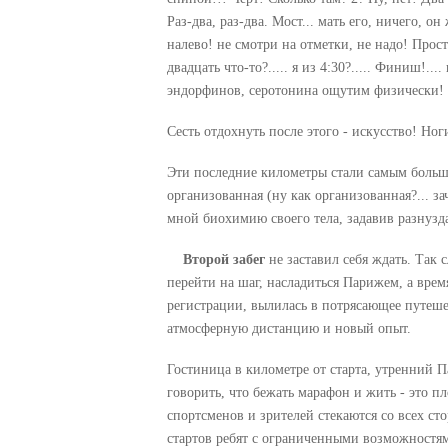
Раз-два, раз-два. Мост... мать его, ничего, 
налево! не смотри на отметки, не надо! Прос
двадцать что-то?..... я из 4:30?..... Финиш!.
эндорфинов, серотонина ощутим физически! 
Сесть отдохнуть после этого - искусство! Но
Эти последние километры стали самым больши
организованная (ну как организованная?... за
мной биохимию своего тела, задавив разнузданн
Второй забег
не заставил себя ждать. Так с
перейти на шаг, насладиться Парижем, а врем
регистрации, вылилась в потрясающее путеше
атмосферную дистанцию и новый опыт.
Гостиница в километре от старта, утренний П
говорить, что бежать марафон и жить - это 
спортсменов и зрителей стекаются со всех ст
стартов ребят с ограниченными возможностям