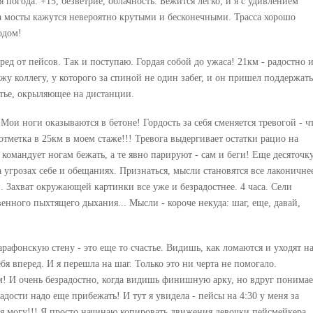
погода: +15, безветрие, облачность. Бежится легко, и я с удивлением
а мосты кажутся невероятно крутыми и бесконечными. Трасса хорошо
одом!
ред от пейсов. Так и поступаю. Гордая собой до ужаса! 21км - радостно 
 коллегу, у которого за спиной не один забег, и он пришел поддержать
стье, окрыляющее на дистанции.
Мои ноги оказываются в бетоне! Гордость за себя сменяется тревогой - чт
 отметка в 25км в моем стаже!!! Тревога выдергивает остатки рацио на
 командует ногам бежать, а те явно парируют - сам и беги! Еще десяточку
а угрозах себе и обещаниях. Признаться, мысли становятся все лаконичне
 Захват окружающей картинки все уже и безрадостнее. 4 часа. Сели
енного пыхтящего дыхания... Мысли - короче некуда: шаг, еще, давай,
рафонскую стену - это еще то счастье. Видишь, как ломаются и уходят н
ебя вперед. И я перешла на шаг. Только это ни черта не помогало.
! И очень безрадостно, когда видишь финишную арку, но вдруг понима
радости надо еще прибежать! И тут я увидела - пейсы на 4:30 у меня за
а я могу!!! Я просто начинаю копировать движения девочки пейсмейкера.