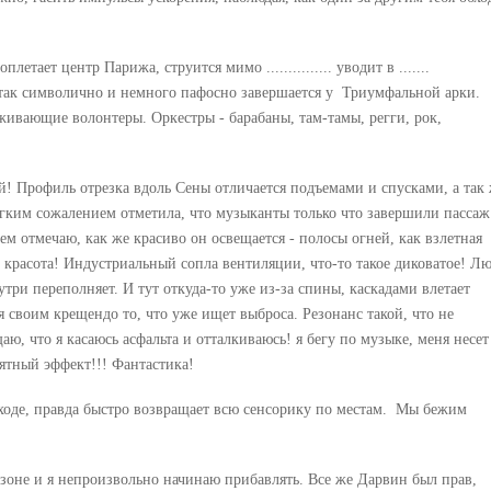
етает центр Парижа, струится мимо ............... уводит в .......
 и так символично и немного пафосно завершается у Триумфальной арки.
живающие волонтеры. Оркестры - барабаны, там-тамы, регги, рок,
! Профиль отрезка вдоль Сены отличается подъемами и спусками, а так
егким сожалением отметила, что музыканты только что завершили пассаж
нием отмечаю, как же красиво он освещается - полосы огней, как взлетная
 - красота! Индустриальный сопла вентиляции, что-то такое диковатое! Л
утри переполняет. И тут откуда-то уже из-за спины, каскадами влетает
 своим крещендо то, что уже ищет выброса. Резонанс такой, что не
аю, что я касаюсь асфальта и отталкиваюсь! я бегу по музыке, меня несет
оятный эффект!!! Фантастика!
оде, правда быстро возвращает всю сенсорику по местам. Мы бежим
 зоне и я непроизвольно начинаю прибавлять. Все же Дарвин был прав,