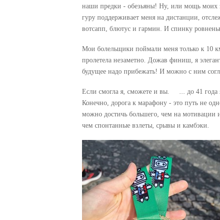
наши предки - обезьяны! Ну, или мощь моих 
гуру поддерживает меня на дистанции, отсле
вотсапп, блютус и гармин. И спинку ровнень
Мои болельщики поймали меня только к 10 км
пролетела незаметно. Дожав финиш, я элегант
будущее надо прибежать! И можно с ним согл
Если смогла я, сможете и вы. ... до 41 года 
Конечно, дорога к марафону - это путь не од
можно достичь большего, чем на мотивации и
чем спонтанные взлеты, срывы и камбэки.