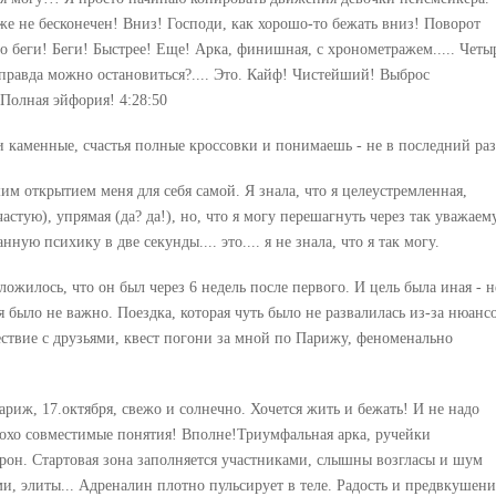
он же не бесконечен! Вниз! Господи, как хорошо-то бежать вниз! Поворот
то беги! Беги! Быстрее! Еще! Арка, финишная, с хронометражем..... Четы
... правда можно остановиться?.... Это. Кайф! Чистейший! Выброс
Полная эйфория! 4:28:50
ги каменные, счастья полные кроссовки и понимаешь - не в последний раз
м открытием меня для себя самой. Я знала, что я целеустремленная,
частую), упрямая (да? да!), но, что я могу перешагнуть через так уважае
ую психику в две секунды.... это.... я не знала, что я так могу.
ложилось, что он был через 6 недель после первого. И цель была иная - н
я было не важно. Поездка, которая чуть было не развалилась из-за нюанс
ствие с друзьями, квест погони за мной по Парижу, феноменально
ариж, 17.октября, свежо и солнечно. Хочется жить и бежать! И не надо
плохо совместимые понятия! Вполне!Триумфальная арка, ручейки
орон. Стартовая зона заполняется участниками, слышны возгласы и шум
и, элиты... Адреналин плотно пульсирует в теле. Радость и предвкушени