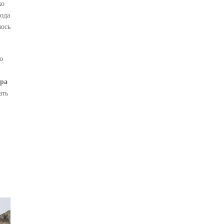
ко
года
лось
о
ра
ать