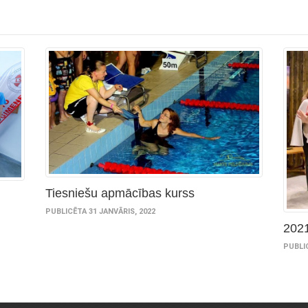
Tiesniešu apmācības kurss
PUBLICĒTA 31 JANVĀRIS, 2022
202
PUBLIC