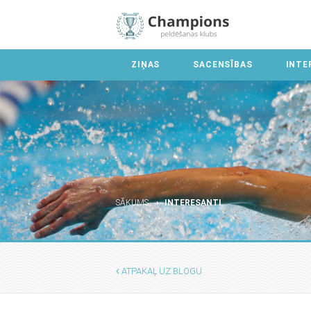
ZIŅAS
SACENSĪBAS
INTE
SĀKUMS
INTERESANTI
ATPAKAĻ UZ BLOGU