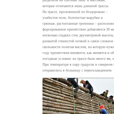
разделили на элитный забег и массовый,
которые отличаются лишь длинной трассы.
На трассе, проложенной по бездорожью –
ухабистое поле, болотистые вырубки и
грязные, растоптанные тропинки – расположе
форсированное препятствие добавляется 30
ми
несколько гладких стен двухметровой высоты,
размытой глинистой почвой и самое сложное
скользкости политая маслом, на которую нужн
году препятствия меняются, как меняется и 
погодные условия: на трассе было много ям, 
При температуре в пару градусов и северном
отправились в больницу с переохлаждением.