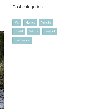
Post categories
Visi
Masters
Veselība
Cilvēki
Vēsture
Ceļojumi
Piedzīvojumi