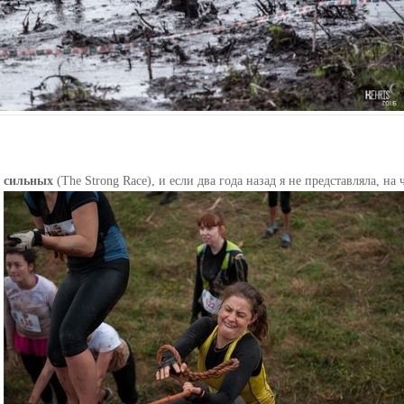
е сильных
(The Strong Race), и е
сли два года назад я не представляла, на 