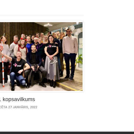
1 kopsavilkums
ĒTA 27 JANVĀRIS, 2022