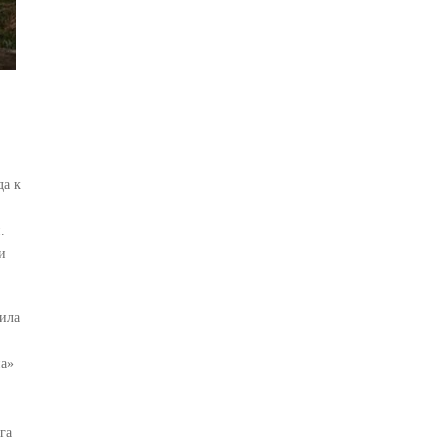
да к
.
и
дила
на»
га