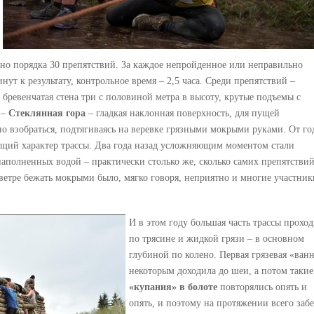
но порядка 30 препятствий. За каждое непройденное или неправильно
нут
к результату, контрольное время – 2,5 часа. Среди препятствий –
 бревенчатая стена три с половиной метра в высоту, крутые подъемы с
 –
Стеклянная гора
– гладкая наклонная поверхность, для пущей
о взобраться, подтягиваясь на веревке грязными мокрыми руками. От го
общий характер трассы. Два года назад усложняющим моментом стали
наполненных водой – практически столько же, сколько самих препятствий
 ветре бежать мокрыми было, мягко говоря, неприятно и многие участник
И в этом году большая часть трассы прохо
по трясине и жидкой грязи – в основном
глубиной по колено. Первая грязевая «ван
некоторым доходила до шеи, а потом такие
«купания» в болоте
повторялись опять и
опять, и поэтому на протяжении всего забе