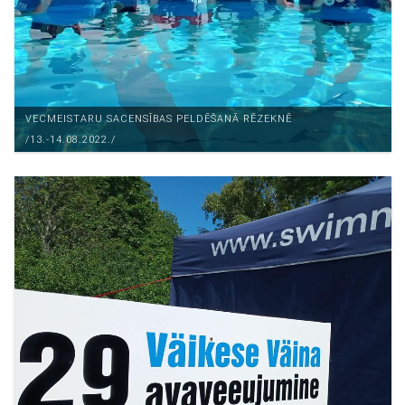
VECMEISTARU SACENSĪBAS PELDĒŠANĀ RĒZEKNĒ
/13.-14.08.2022./