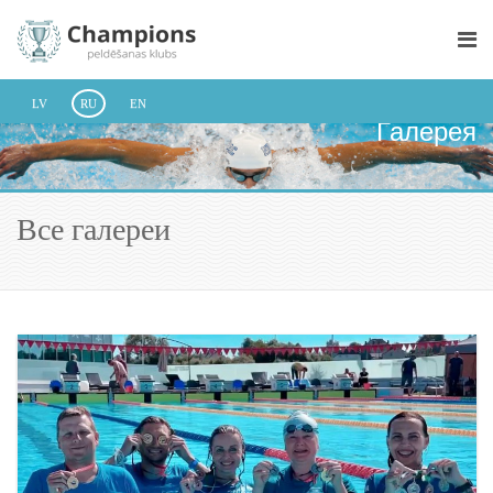
LV
RU
EN
Галерея
Все галереи