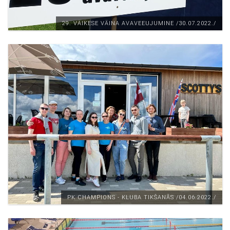
29. VÄIKESE VÄINA AVAVEEUJUMINE /30.07.2022./
PK CHAMPIONS - KLUBA TIKŠANĀS /04.06.2022./