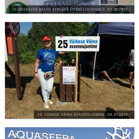
IV.DAUGAVAS KAUSS ATKLĀTĀ ŪDĒNĪ LUCAVSALĀ /21.08.2018./
25. VÄIKESE VÄINA AVAVEEUJUMINE /28.07.2018./