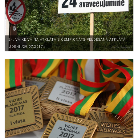
24. VÄIKE VÄINA ATKLĀTAIS ČEMPIONĀTS PELDĒŠANĀ ATKLĀTĀ
ŪDENĪ /29.07.2017./