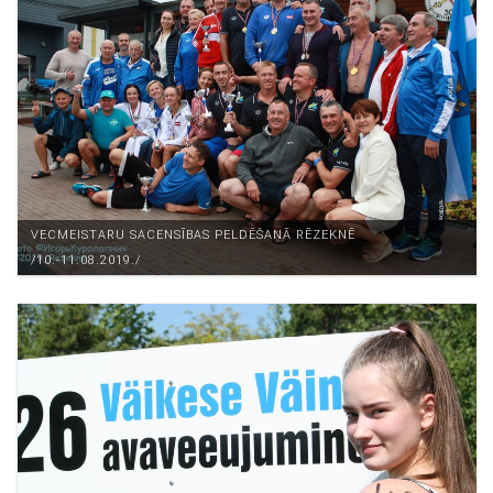
VECMEISTARU SACENSĪBAS PELDĒŠANĀ RĒZEKNĒ
/10.-11.08.2019./