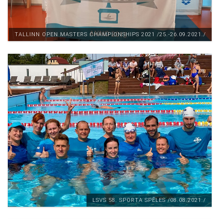
TALLINN OPEN MASTERS CHAMPIONSHIPS 2021 /25.-26.09.2021./
LSVS 58. SPORTA SPĒLES /08.08.2021./