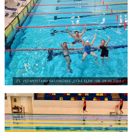
25. VECMEISTARU SACENSĪBAS „OTRĀ ELPA” /28.-29.05.2022./