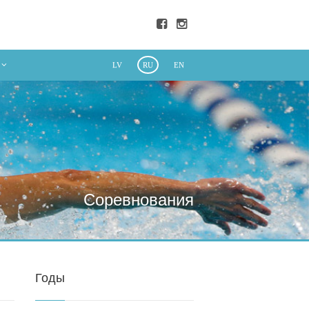
LV
RU
EN
Соревнования
Годы