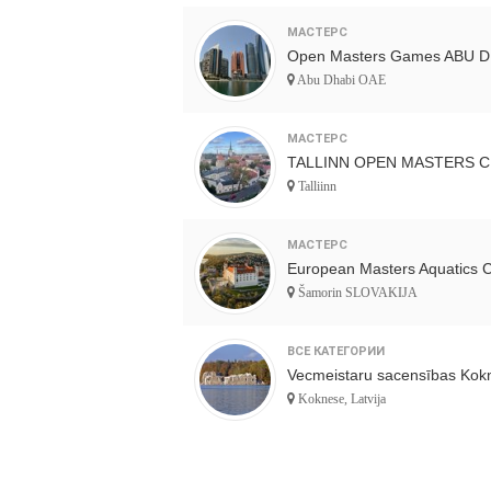
МАСТЕРС
Open Masters Games ABU D
Abu Dhabi OAE
МАСТЕРС
TALLINN OPEN MASTERS C
Talliinn
МАСТЕРС
European Masters Aquatics 
Šamorin SLOVAKIJA
ВСЕ КАТЕГОРИИ
Vecmeistaru sacensības Ko
Koknese, Latvija