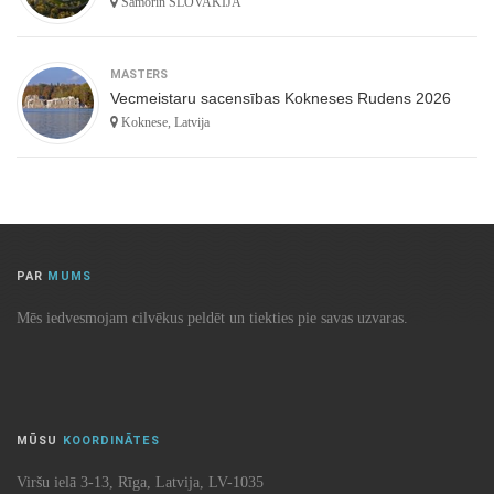
Šamorin SLOVAKIJA
MASTERS
Vecmeistaru sacensības Kokneses Rudens 2026
Koknese, Latvija
PAR
MUMS
Mēs iedvesmojam cilvēkus peldēt un tiekties pie savas uzvaras.
MŪSU
KOORDINĀTES
Viršu ielā 3-13, Rīga, Latvija, LV-1035