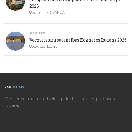
2026
Šamorin SLOVAKIJA
MASTERS
Vecmeistaru sacensības Kokneses Rudens 2026
Koknese, Latvija
PAR
MUMS
Mēs iedvesmojam cilvēkus peldēt un tiekties pie savas
uzvaras.