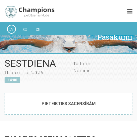
LV
RU
EN
Pasākumi
SESTDIENA
Talliinn
Nomme
11 aprīlis, 2026
14:00
PIETEIKTIES SACENSĪBĀM