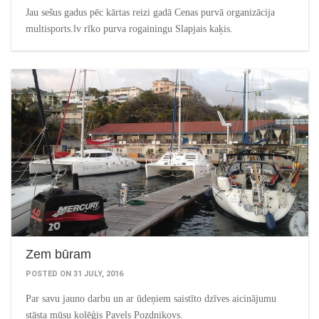
Jau sešus gadus pēc kārtas reizi gadā Cenas purvā organizācija
multisports.lv rīko purva rogainingu Slapjais kaķis.
Zem būram
POSTED ON 31 JULY, 2016
Par savu jauno darbu un ar ūdeņiem saistīto dzīves aicinājumu
stāsta mūsu kolēģis Pavels Pozdņikovs.