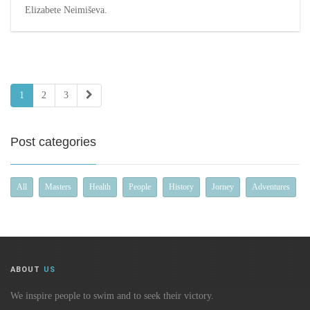
Elizabete Neimiševa.
1
2
3
Post categories
All
Masters
Health
People
History
Jorney
Adventures
ABOUT
US
We inspire people to swim and to seek their victory.