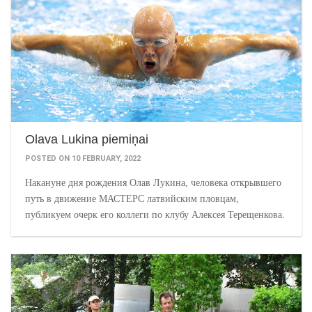
Olava Lukina piemiņai
POSTED ON 10 FEBRUARY, 2022
Накануне дня рождения Олав Лукина, человека открывшего
путь в движение МАСТЕРС латвийским пловцам,
публикуем очерк его коллеги по клубу Алексея Терещенкова.