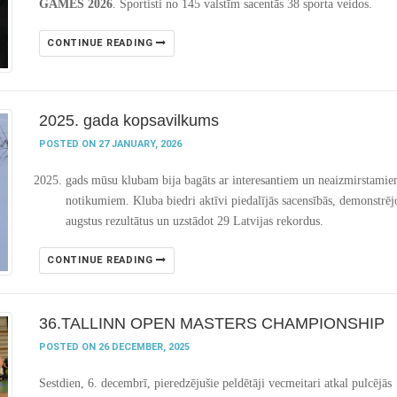
GAMES 2026
. Sportisti no 145 valstīm sacentās 38 sporta veidos.
CONTINUE READING
2025. gada kopsavilkums
POSTED ON 27 JANUARY, 2026
gads mūsu klubam bija bagāts ar interesantiem un neaizmirstami
notikumiem. Kluba biedri aktīvi piedalījās sacensībās, demonstrēj
augstus rezultātus un uzstādot 29 Latvijas rekordus.
CONTINUE READING
36.TALLINN OPEN MASTERS CHAMPIONSHIP
POSTED ON 26 DECEMBER, 2025
Sestdien, 6. decembrī, pieredzējušie peldētāji vecmeitari atkal pulcējās