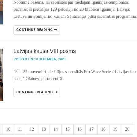
Noomme baseinā, lai sacenstos par medaļām Igaunijas čempionātā.
Sacensībās piedalījās 129 peldētāji no 23 klubiem Igaunijā, Latvijā,
Lietuvā un Somijā, no kuriem 51 sacentās pilnā sacensības programmā.
CONTINUE READING
Latvijas kausa VIII posms
POSTED ON 10 DECEMBER, 2025
"22.–23. novembri piedalījos sacensībās Pro Wave Series/ Latvijas kau
posmā Olaines sporta centrā.
CONTINUE READING
10
11
12
13
14
15
16
17
18
19
20