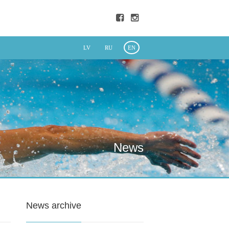
LV
RU
EN
News
News archive