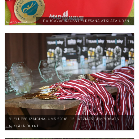
II DAUGAVAS KAUSS PELDĒŠANĀ ATKLĀTĀ ŪDENĪ
"LIELUPES IZAICINĀJUMS 2016", 15.LATVIJAS ČEMPIONĀTS
ATKLĀTĀ ŪDENĪ