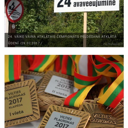
24. VÄIKE VÄINA ATKLĀTAIS ČEMPIONĀTS PELDĒŠANĀ ATKLĀTĀ
ŪDENĪ /29.07.2017./