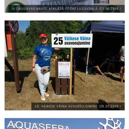
IV.DAUGAVAS KAUSS ATKLĀTĀ ŪDĒNĪ LUCAVSALĀ /21.08.2018./
25. VÄIKESE VÄINA AVAVEEUJUMINE /28.07.2018./