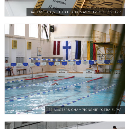
SACENSĪBAS „VILTIES PLAUKIMAS 2017“ /17.06.2017./
22 MASTERS CHAMPIONSHIP "OTRĀ ELPA"