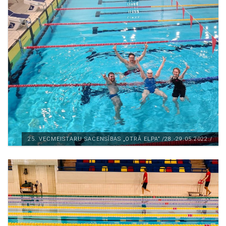
25. VECMEISTARU SACENSĪBAS „OTRĀ ELPA” /28.-29.05.2022./