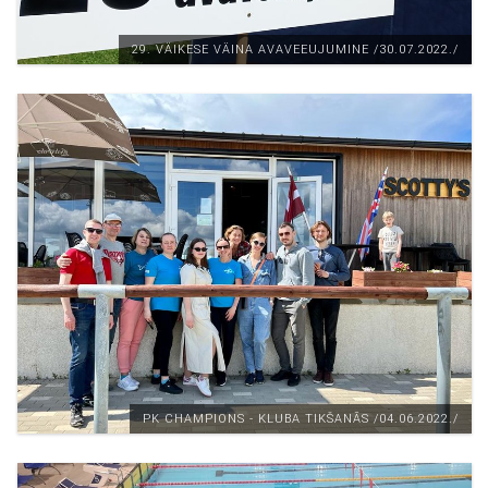
29. VÄIKESE VÄINA AVAVEEUJUMINE /30.07.2022./
PK CHAMPIONS - KLUBA TIKŠANĀS /04.06.2022./