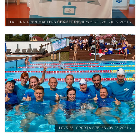
TALLINN OPEN MASTERS CHAMPIONSHIPS 2021 /25.-26.09.2021./
LSVS 58. SPORTA SPĒLES /08.08.2021./