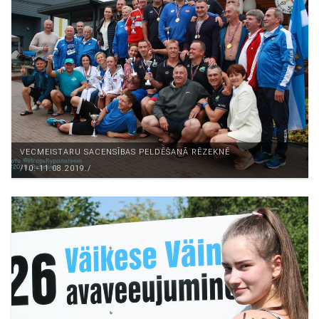
VECMEISTARU SACENSĪBAS PELDĒŠANĀ RĒZEKNĒ
/10.-11.08.2019./