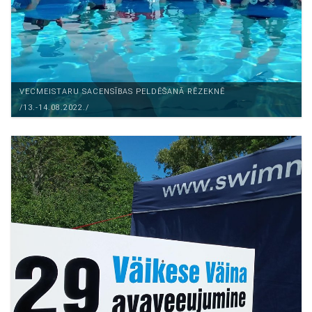
VECMEISTARU SACENSĪBAS PELDĒŠANĀ RĒZEKNĒ
/13.-14.08.2022./