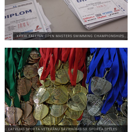
XXXIII TALLINN OPEN MASTERS SWIMMING CHAMPIONSHIPS
LATVIJAS SPORTA VETERĀNU SAVIENĪBAS 53. SPORTA SPĒLES