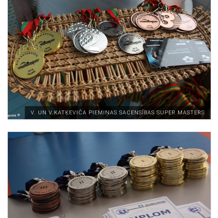
V. UN V.KATĶEVIČA PIEMIŅAS SACENSĪBAS SUPER MASTERS