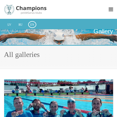
LV
RU
EN
Gallery
All galleries