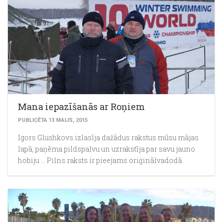
Mana iepazīšanās ar Roņiem
PUBLICĒTA 13 MAIJS, 2015
Igors Glushkovs izlasīja dažādus rakstus mūsu mājas
lapā, paņēma pildspalvu un uzrakstīja par savu jauno
hobiju ... Pilns raksts ir pieejams oriģinālvadodā.