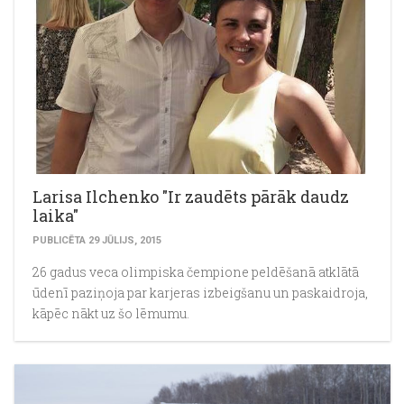
Larisa Ilchenko "Ir zaudēts pārāk daudz
laika"
PUBLICĒTA 29 JŪLIJS, 2015
26 gadus veca olimpiska čempione peldēšanā atklātā
ūdenī paziņoja par karjeras izbeigšanu un paskaidroja,
kāpēc nākt uz šo lēmumu.