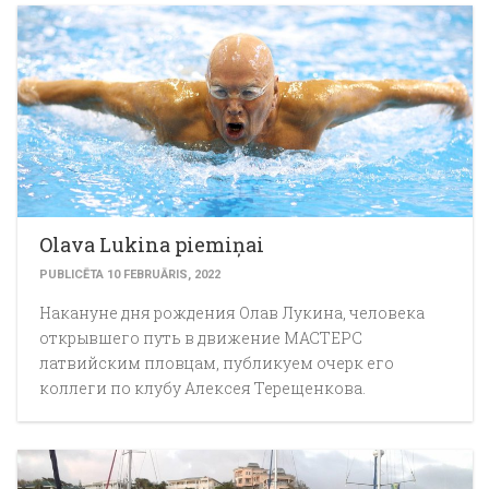
Olava Lukina piemiņai
PUBLICĒTA 10 FEBRUĀRIS, 2022
Накануне дня рождения Олав Лукина, человека
открывшего путь в движение МАСТЕРС
латвийским пловцам, публикуем очерк его
коллеги по клубу Алексея Терещенкова.