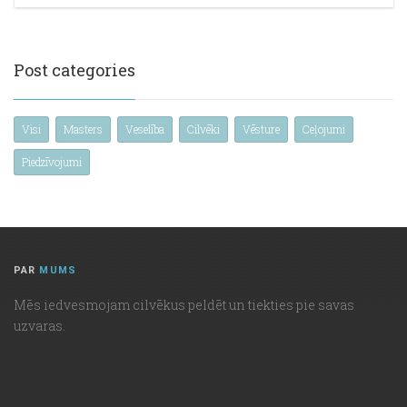
Post categories
Visi
Masters
Veselība
Cilvēki
Vēsture
Ceļojumi
Piedzīvojumi
PAR
MUMS
Mēs iedvesmojam cilvēkus peldēt un tiekties pie savas
uzvaras.