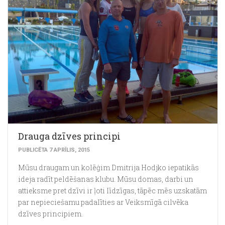
Drauga dzīves principi
PUBLICĒTA 7 APRĪLIS, 2015
Mūsu draugam un kolēģim Dmitrija Hodjko iepatikās
ideja radīt peldēšanas klubu. Mūsu domas, darbi un
attieksme pret dzīvi ir ļoti līdzīgas, tāpēc mēs uzskatām
par nepieciešamu padalīties ar Veiksmīgā cilvēka
dzīves principiem.