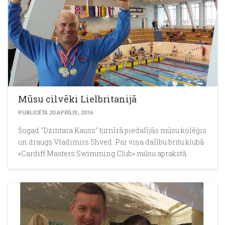
Mūsu cilvēki Lielbritanijā
PUBLICĒTA 20 APRĪLIS, 2016
Šogad "Dzintara Kauss" turnīrā piedalījās mūsu kolēģis
un draugs Vladimirs Shved. Par viņa dalību britu klubā
«Сardiff Masters Swimming Club» mūsu aprakstā.