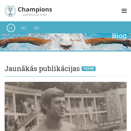
LV
RU
EN
Blog
Jaunākās publikācijas
CILVEKI