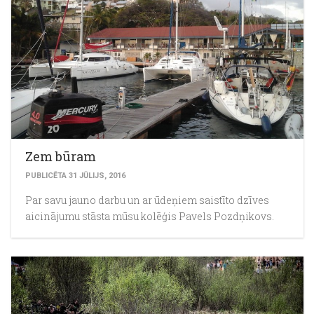
Zem būram
PUBLICĒTA 31 JŪLIJS, 2016
Par savu jauno darbu un ar ūdeņiem saistīto dzīves
aicinājumu stāsta mūsu kolēģis Pavels Pozdņikovs.