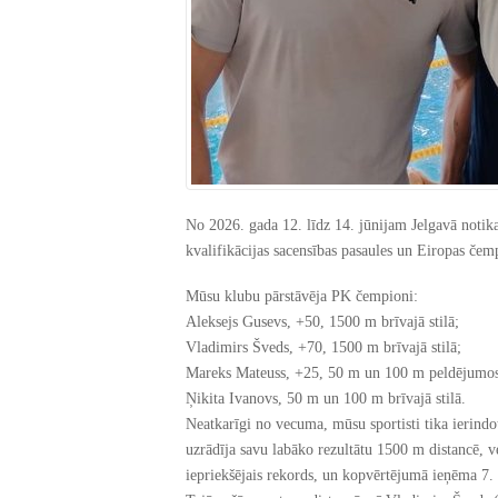
No 2026. gada 12. līdz 14. jūnijam Jelgavā notika
kvalifikācijas sacensības pasaules un Eiropas čem
Mūsu klubu pārstāvēja PK čempioni:
Aleksejs Gusevs, +50, 1500 m brīvajā stilā;
Vladimirs Šveds, +70, 1500 m brīvajā stilā;
Mareks Mateuss, +25, 50 m un 100 m peldējumo
Ņikita Ivanovs, 50 m un 100 m brīvajā stilā.
Neatkarīgi no vecuma, mūsu sportisti tika ierindo
uzrādīja savu labāko rezultātu 1500 m distancē, v
iepriekšējais rekords, un kopvērtējumā ieņēma 7. 