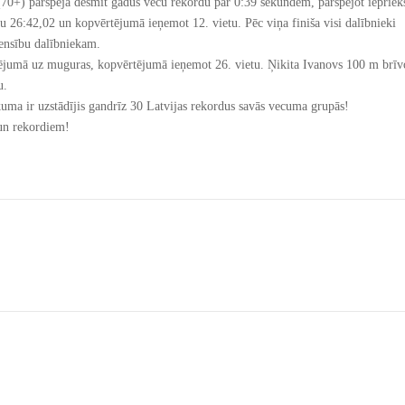
(70+) pārspēja desmit gadus vecu rekordu par 0:39 sekundēm, pārspējot iepriek
ku 26:42,02 un kopvērtējumā ieņemot 12. vietu. Pēc viņa finiša visi dalībnieki
ensību dalībniekam.
ējumā uz muguras, kopvērtējumā ieņemot 26. vietu. Ņikita Ivanovs 100 m brīv
u.
uma ir uzstādījis gandrīz 30 Latvijas rekordus savās vecuma grupās!
 un rekordiem!