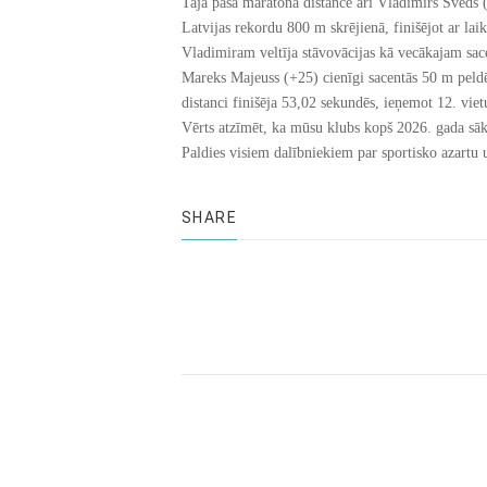
Tajā pašā maratona distancē arī Vladimirs Šveds 
Latvijas rekordu 800 m skrējienā, finišējot ar lai
Vladimiram veltīja stāvovācijas kā vecākajam sac
Mareks Majeuss (+25) cienīgi sacentās 50 m peld
distanci finišēja 53,02 sekundēs, ieņemot 12. viet
Vērts atzīmēt, ka mūsu klubs kopš 2026. gada sāk
Paldies visiem dalībniekiem par sportisko azartu
SHARE