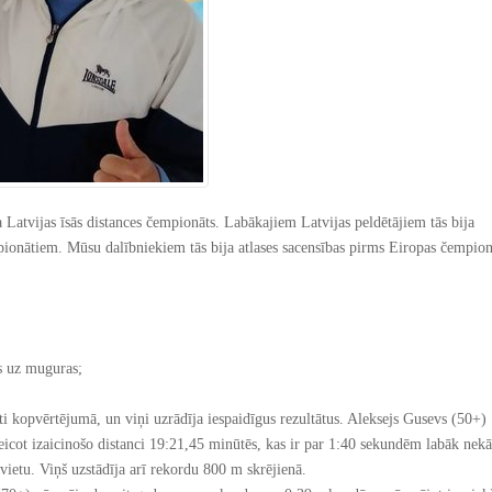
 Latvijas īsās distances čempionāts. Labākajiem Latvijas peldētājiem tās bija
pionātiem. Mūsu dalībniekiem tās bija atlases sacensības pirms Eiropas čempion
s uz muguras;
ti kopvērtējumā, un viņi uzrādīja iespaidīgus rezultātus. Aleksejs Gusevs (50+)
eicot izaicinošo distanci 19:21,45 minūtēs, kas ir par 1:40 sekundēm labāk nekā
vietu. Viņš uzstādīja arī rekordu 800 m skrējienā.