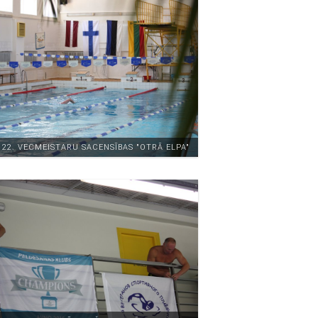
22. VECMEISTARU SACENSĪBAS "OTRĀ ELPA"