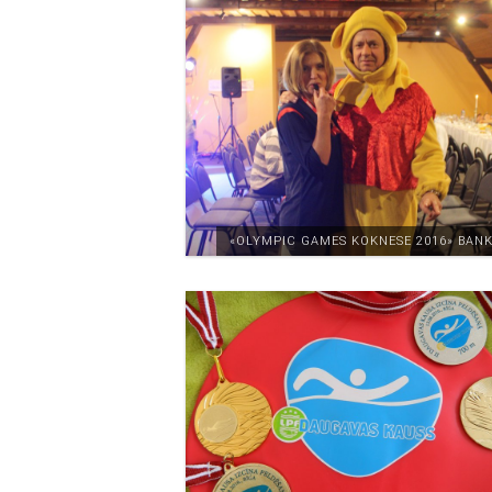
«ОLYMPIC GAMES KOKNESE 2016» BAN