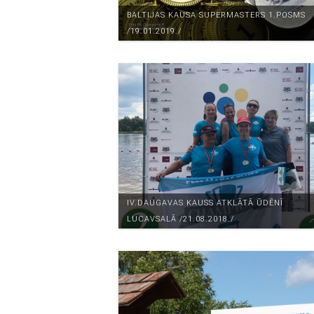
BALTIJAS KAUSA SUPERMASTERS 1.POSMS
/19.01.2019./
IV.DAUGAVAS KAUSS ATKLĀTĀ ŪDĒNĪ
LUCAVSALĀ /21.08.2018./