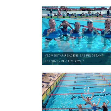
VECMEISTARU SACENSĪBAS PELDĒŠANĀ
RĒZEKNĒ /13.-14.08.2022./