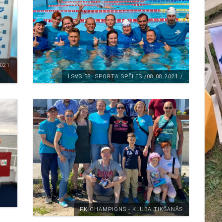
021
LSVS 58. SPORTA SPĒLES /08.08.2021./
PK CHAMPIONS - KLUBA TIKŠANĀS