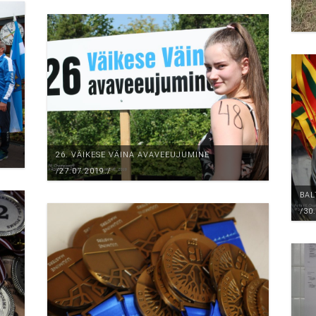
26. VÄIKESE VÄINA AVAVEEUJUMINE
/27.07.2019./
BAL
/30