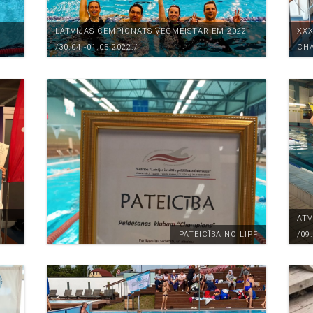
LATVIJAS ČEMPIONĀTS VECMEISTARIEM 2022
XXX
/30.04.-01.05.2022./
CHA
ATV
PATEICĪBA NO LIPF
/09