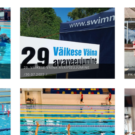
29. VÄIKESE VÄINA AVAVEEUJUMINE
/30.07.2022./
PK 