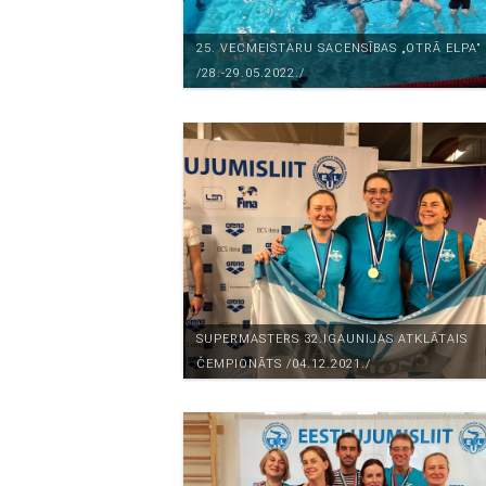
25. VECMEISTARU SACENSĪBAS „OTRĀ ELPA”
/28.-29.05.2022./
SUPERMASTERS 32.IGAUNIJAS ATKLĀTAIS
ČEMPIONĀTS /04.12.2021./