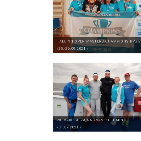
TALLINN OPEN MASTERS CHAMPIONSHIPS 2
/25.-26.09.2021./
28. VÄIKESE VÄINA AVAVEEUJUMINE
/31.07.2021./