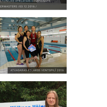
IGAUNIJAS ATKLĀTAIS ČEMPIONĀTS
ERMASTERS /03.12.2016./
ATVASARAS RELAKSS VENTSPILĪ 2016