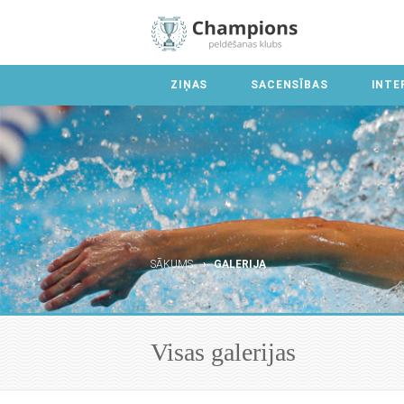
ZIŅAS
SACENSĪBAS
INTE
SĀKUMS
GALERIJA
Visas galerijas