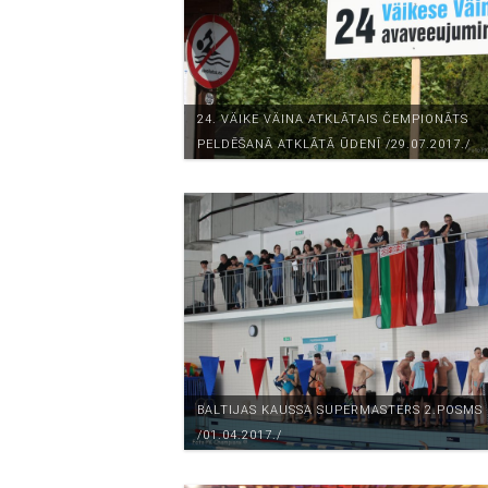
24. VÄIKE VÄINA ATKLĀTAIS ČEMPIONĀTS
PELDĒŠANĀ ATKLĀTĀ ŪDENĪ /29.07.2017./
BALTIJAS KAUSSA SUPERMASTERS 2.POSMS
/01.04.2017./