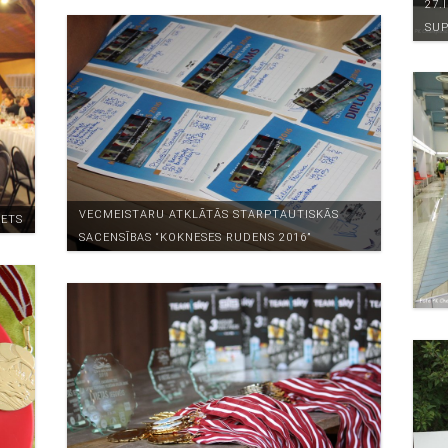
27.
SUP
VECMEISTARU ATKLĀTĀS STARPTAUTISKĀS
KETS
SACENSĪBAS “KOKNESES RUDENS 2016”