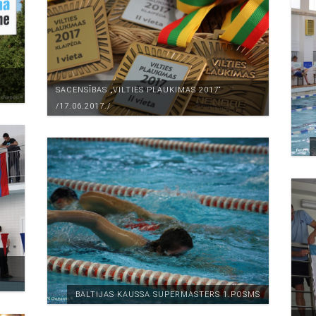
SACENSĪBAS „VILTIES PLAUKIMAS 2017“
/17.06.2017./
BALTIJAS KAUSSA SUPERMASTERS 1.POSMS