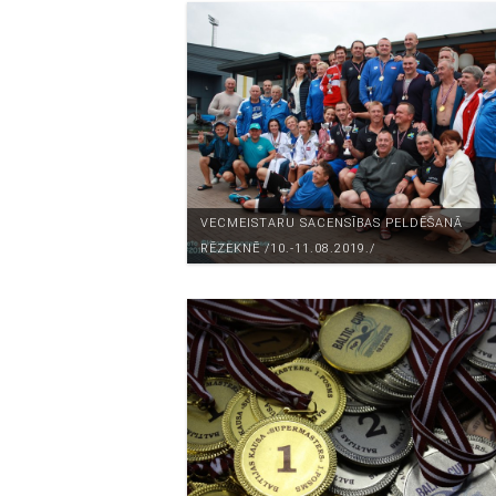
VECMEISTARU SACENSĪBAS PELDĒŠANĀ
RĒZEKNĒ /10.-11.08.2019./