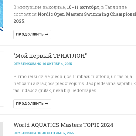
В минувшие выходные,
10–11 октября
, в Таллинне
состоялся
Nordic Open Masters Swimming Champions
2025
.
ПРОДОЛЖИТЬ
"Мой первый ТРИАТЛОН"
ОПУБЛИКОВАНО 16 ОКТЯБРЬ, 2025
Pirmo reizi dzīvē piedalījos Limbažu triatlonā, un tas bija
neticami aizraujošs piedzīvojums. Jau peldēšanā sapratu, 
tas ir daudz grūtāk, nekā biju iedomājies.
ПРОДОЛЖИТЬ
World AQUATICS Masters TOP10 2024
ОПУБЛИКОВАНО 30 СЕНТЯБРЬ, 2025