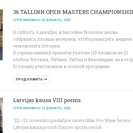
36.TALLINN OPEN MASTERS CHAMPIONSHI
ОПУБЛИКОВАНО 26 ДЕКАБРЬ, 2025
В субботу, 6 декабря, в бассейне Noomme вновь
собрались пловцы-ветераны, чтобы разыграть медали
чемпионата Эстонии.
В соревнованиях приняли участие 129 пловцов из 23
клубов Эстонии, Латвии, Литвы и Финляндии, из кото
51 пловец участвовали в полной программе.
ПРОДОЛЖИТЬ
Latvijas kausa VIII posms
ОПУБЛИКОВАНО 10 ДЕКАБРЬ, 2025
"22.–23. novembri piedalījos sacensībās Pro Wave Series/
Latvijas kausa posmā Olaines sporta centrā.