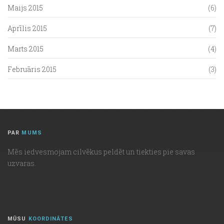
Maijs 2015
(6)
Aprīlis 2015
(7)
Marts 2015
(4)
Februāris 2015
(3)
PAR
MUMS
Mēs iedvesmojam cilvēkus peldēt un tiekties pie savas
uzvaras.
MŪSU
KOORDINĀTES