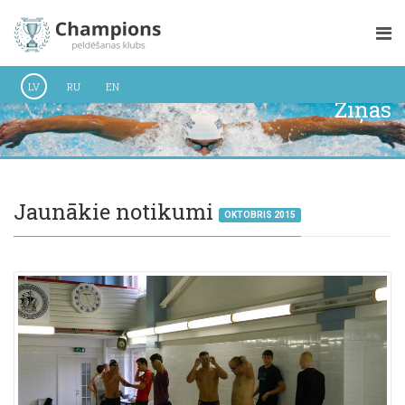
LV
RU
EN
Ziņas
Jaunākie notikumi
OKTOBRIS 2015