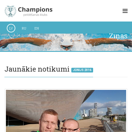
LV
RU
EN
Ziņas
Jaunākie notikumi
JŪNIJS 2016