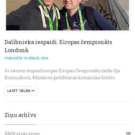
Dalībnieka iespaidi. Eiropas čempionāts
Londonā.
PUBLICĒTA 19 JŪNIJS, 2016
Ar saviem iespaidiem par Eiropas Čempionātu dalās Iļja
Koļesņikovs, Rēzeknes peldēšanas komandas biedrs.
LASĪT TĀLĀK
Ziņu arhīvs
Rādīt visas ziņas