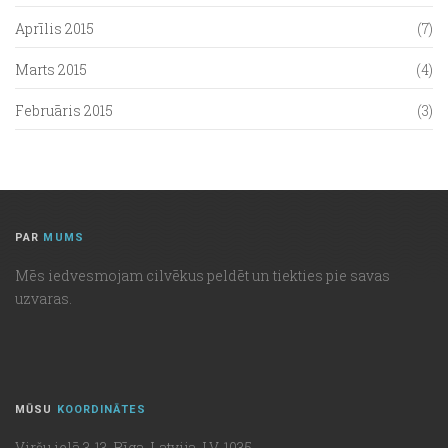
Aprīlis 2015
(7)
Marts 2015
(4)
Februāris 2015
(3)
PAR
MUMS
Mēs iedvesmojam cilvēkus peldēt un tiekties pie savas
uzvaras.
MŪSU
KOORDINĀTES
Viršu ielā 3-13, Rīga, Latvija, LV-1035