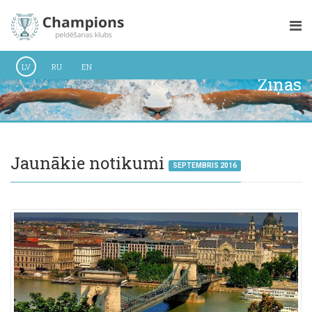
LV
RU
EN
Ziņas
Jaunākie notikumi
SEPTEMBRIS 2016