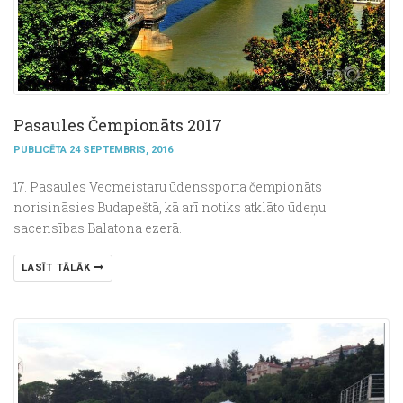
Pasaules Čempionāts 2017
PUBLICĒTA 24 SEPTEMBRIS, 2016
17. Pasaules Vecmeistaru ūdenssporta čempionāts
norisināsies Budapeštā, kā arī notiks atklāto ūdeņu
sacensības Balatona ezerā.
LASĪT TĀLĀK