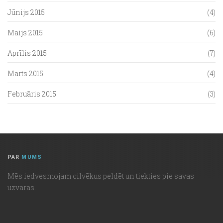
Jūnijs 2015
(4)
Maijs 2015
(6)
Aprīlis 2015
(7)
Marts 2015
(4)
Februāris 2015
(3)
PAR
MUMS
Mēs iedvesmojam cilvēkus peldēt un tiekties pie savas
uzvaras.