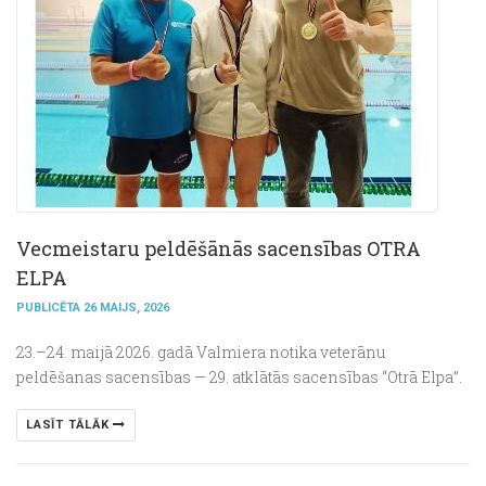
Vecmeistaru peldēšānās sacensības OTRA
ELPA
PUBLICĒTA 26 MAIJS, 2026
23.–24. maijā 2026. gadā
Valmiera
notika veterānu
peldēšanas sacensības — 29. atklātās sacensības “Otrā Elpa”.
LASĪT TĀLĀK