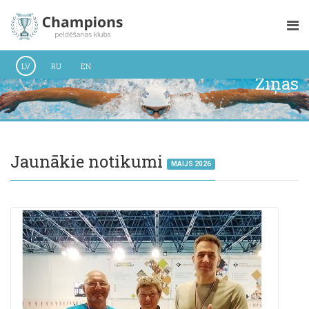
LV
RU
EN
Ziņas
Jaunākie notikumi
MAIJS 2026