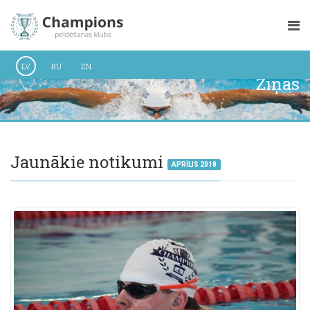
LV
RU
EN
Ziņas
Jaunākie notikumi
APRĪLIS 2018