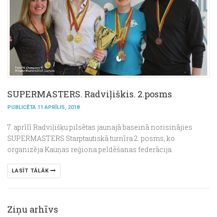
SUPERMASTERS. Radviļiškis. 2.posms
PUBLICĒTA 11 APRĪLIS, 2018
7. aprīlī Radviļišķu pilsētas jaunajā baseinā norisinājies
SUPERMASTERS Starptautiskā turnīra 2. posms, ko
organizēja Kauņas reģiona peldēšanas federācija.
LASĪT TĀLĀK
Ziņu arhīvs