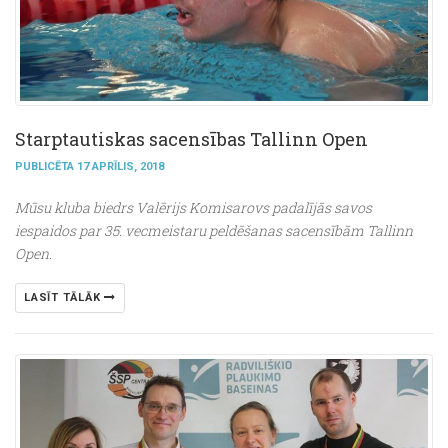
Starptautiskas sacensības Tallinn Open
PUBLICĒTA 17 APRĪLIS, 2018
Mūsu kluba biedrs Valērijs Komisarovs padalījās savos
iespaidos par 35. vecmeistaru peldēšanas sacensībām Tallinn
Open.
LASĪT TĀLĀK