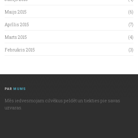
Maijs 2015
(6)
Aprīlis 2015
(7)
Marts 2015
(4)
Februāris 2015
(3)
PAR
MUMS
Mēs iedvesmojam cilvēkus peldēt un tiekties pie savas
uzvaras.