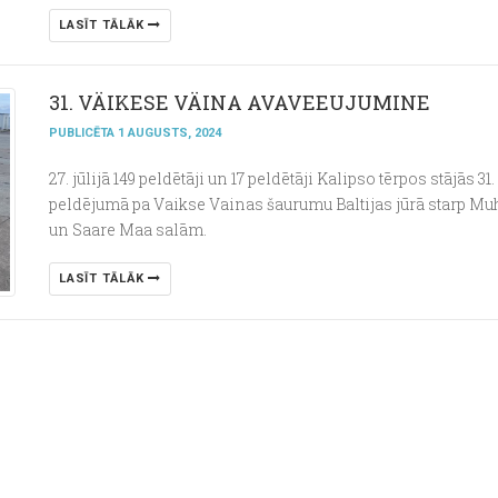
LASĪT TĀLĀK
31. VÄIKESE VÄINA AVAVEEUJUMINE
PUBLICĒTA 1 AUGUSTS, 2024
27. jūlijā 149 peldētāji un 17 peldētāji Kalipso tērpos stājās 31.
peldējumā pa Vaikse Vainas šaurumu Baltijas jūrā starp Mu
un Saare Maa salām.
LASĪT TĀLĀK