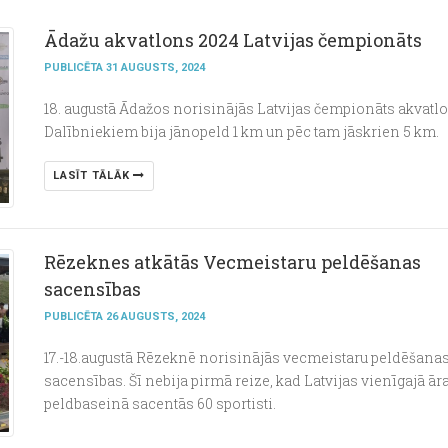
Ādažu akvatlons 2024 Latvijas čempionāts
PUBLICĒTA 31 AUGUSTS, 2024
18. augustā Ādažos norisinājās Latvijas čempionāts akvatl
Dalībniekiem bija jānopeld 1 km un pēc tam jāskrien 5 km.
LASĪT TĀLĀK
Rēzeknes atkātās Vecmeistaru peldēšanas
sacensības
PUBLICĒTA 26 AUGUSTS, 2024
17.-18.augustā Rēzeknē norisinājās vecmeistaru peldēšana
sacensības. Šī nebija pirmā reize, kad Latvijas vienīgajā ār
peldbaseinā sacentās 60 sportisti.