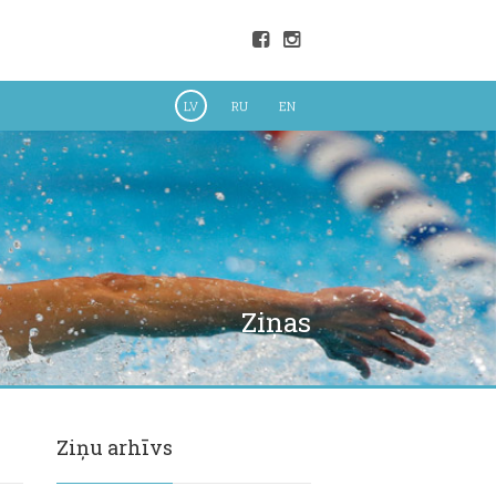
LV
RU
EN
Ziņas
Ziņu arhīvs