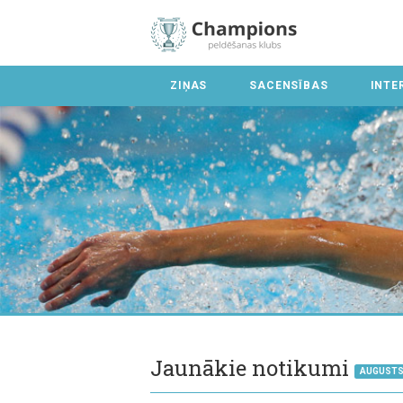
ZIŅAS
SACENSĪBAS
INTE
Jaunākie notikumi
AUGUSTS