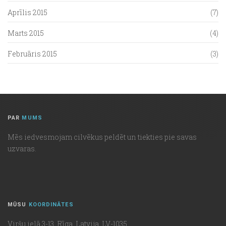
Aprīlis 2015
(7)
Marts 2015
(4)
Februāris 2015
(3)
PAR
MUMS
Mēs iedvesmojam cilvēkus peldēt un tiekties pie savas
uzvaras.
MŪSU
KOORDINĀTES
Viršu ielā 3-13, Rīga, Latvija, LV-1035