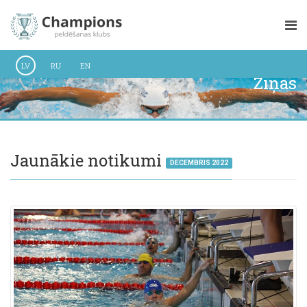
LV
RU
EN
Ziņas
Jaunākie notikumi
DECEMBRIS 2022