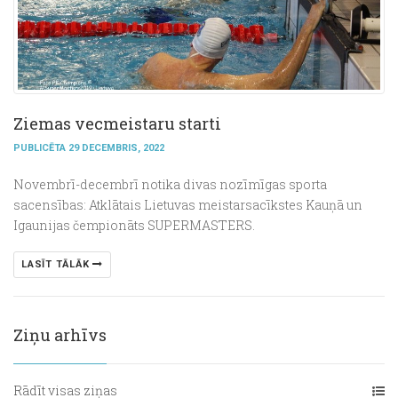
Ziemas vecmeistaru starti
PUBLICĒTA 29 DECEMBRIS, 2022
Novembrī-decembrī notika divas nozīmīgas sporta
sacensības: Atklātais Lietuvas meistarsacīkstes Kauņā un
Igaunijas čempionāts SUPERMASTERS.
LASĪT TĀLĀK
Ziņu arhīvs
Rādīt visas ziņas