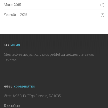
Marts 2015
(4)
Februāris 2015
(3)
PAR
MUMS
Mēs iedvesmojam cilvēkus peldēt un tiekties pie savas
uzvaras.
MŪSU
KOORDINĀTES
Viršu ielā 3-13, Rīga, Latvija, LV-1035
Kontakts