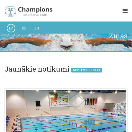
LV
RU
EN
Ziņas
Jaunākie notikumi
SEPTEMBRIS 2019