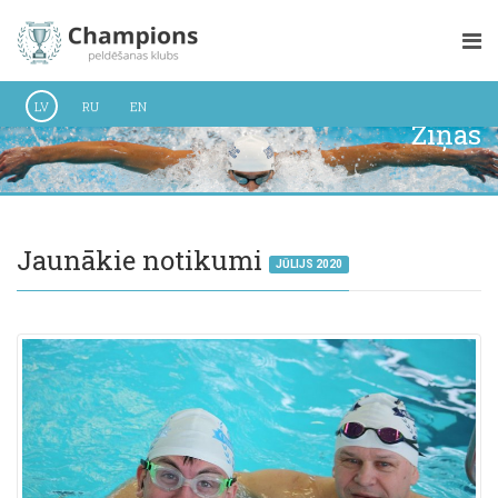
LV
RU
EN
Ziņas
Jaunākie notikumi
JŪLIJS 2020