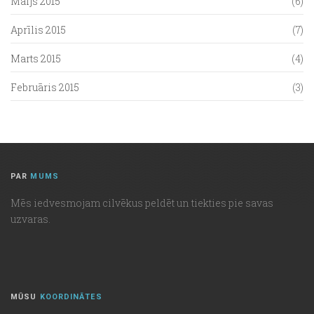
Maijs 2015
(6)
Aprīlis 2015
(7)
Marts 2015
(4)
Februāris 2015
(3)
PAR
MUMS
Mēs iedvesmojam cilvēkus peldēt un tiekties pie savas
uzvaras.
MŪSU
KOORDINĀTES