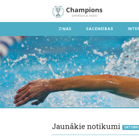
ZIŅAS
SACENSĪBAS
INTE
Jaunākie notikumi
OKTOBRI