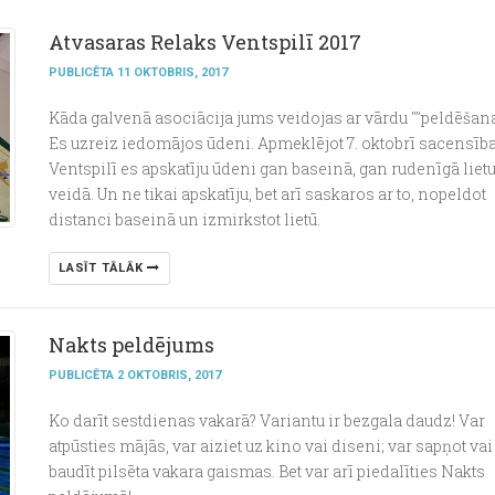
Atvasaras Relaks Ventspilī 2017
PUBLICĒTA 11 OKTOBRIS, 2017
Kāda galvenā asociācija jums veidojas ar vārdu ""peldēšan
Es uzreiz iedomājos ūdeni. Apmeklējot 7. oktobrī sacensīb
Ventspilī es apskatīju ūdeni gan baseinā, gan rudenīgā liet
veidā. Un ne tikai apskatīju, bet arī saskaros ar to, nopeldot
distanci baseinā un izmirkstot lietū.
LASĪT TĀLĀK
Nakts peldējums
PUBLICĒTA 2 OKTOBRIS, 2017
Ko darīt sestdienas vakarā? Variantu ir bezgala daudz! Var
atpūsties mājās, var aiziet uz kino vai diseni; var sapņot vai
baudīt pilsēta vakara gaismas. Bet var arī piedalīties Nakts