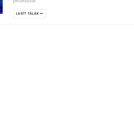
peldējumā!
LASĪT TĀLĀK