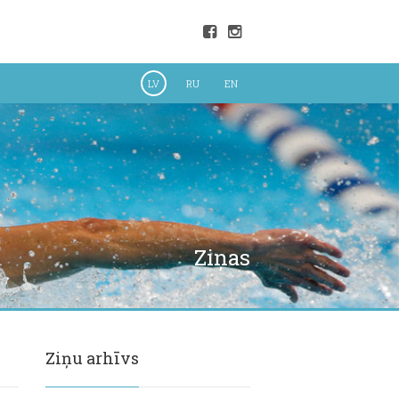
LV
RU
EN
Ziņas
Ziņu arhīvs