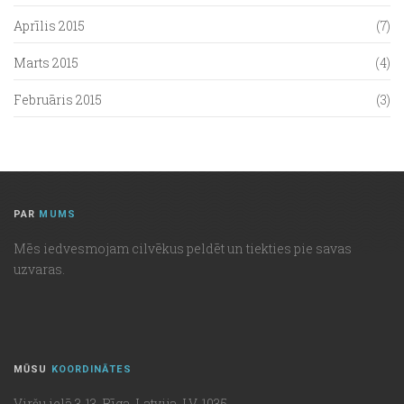
Aprīlis 2015
(7)
Marts 2015
(4)
Februāris 2015
(3)
PAR
MUMS
Mēs iedvesmojam cilvēkus peldēt un tiekties pie savas
uzvaras.
MŪSU
KOORDINĀTES
Viršu ielā 3-13, Rīga, Latvija, LV-1035