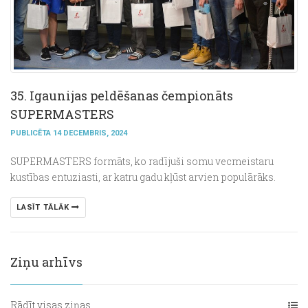
35. Igaunijas peldēšanas čempionāts
SUPERMASTERS
PUBLICĒTA 14 DECEMBRIS, 2024
SUPERMASTERS formāts, ko radījuši somu vecmeistaru
kustības entuziasti, ar katru gadu kļūst arvien populārāks.
LASĪT TĀLĀK
Ziņu arhīvs
Rādīt visas ziņas