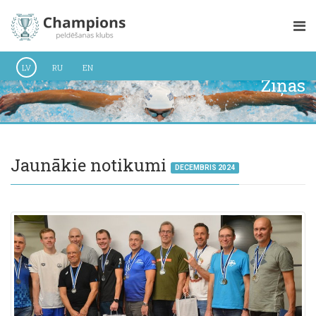
LV
RU
EN
Ziņas
Jaunākie notikumi
DECEMBRIS 2024