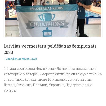
Latvijas vecmestaru peldēšanas čempionats
2023
PUBLICĒTA 26 MAIJS, 2023
4-5 мая состоялся Чемпионат Латвии по плаванию в
категории Мастерс.
В мероприятии приняли участие 135
участников (в том числе 14! инвалидов) из Латвии,
Литвы, Эстонии, Польши, Украины, Нидерландов и
Уэльса.