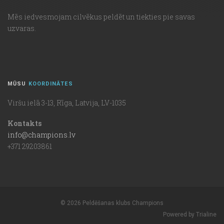
Mēs iedvesmojam cilvēkus peldēt un tiekties pie savas
uzvaras.
MŪSU
KOORDINĀTES
Viršu ielā 3-13, Rīga, Latvija, LV-1035
Kontakts
info@champions.lv
+371 29203861
© 2026 Peldēšanas klubs Champions
Powered by Trialine