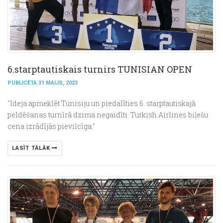
6.starptautiskais turnirs TUNISIAN OPEN
PUBLICĒTA 31 MAIJS, 2023
"Ideja apmeklēt Tunisiju un piedalīties 6. starptautiskajā
peldēšanas turnīrā dzima negaidīti. Turkish Airlines biļešu
cena izrādījās pievilcīga."
LASĪT TĀLĀK