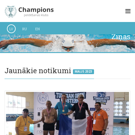
LV
RU
EN
Ziņas
Jaunākie notikumi
MAIJS 2023