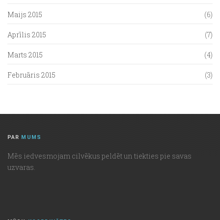
Maijs 2015
(6)
Aprīlis 2015
(7)
Marts 2015
(4)
Februāris 2015
(3)
PAR
MUMS
Mēs iedvesmojam cilvēkus peldēt un tiekties pie savas
uzvaras.