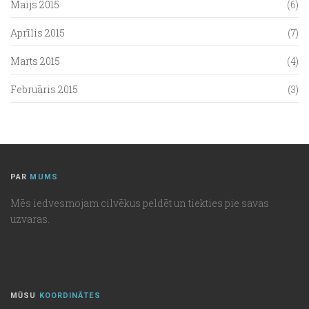
Maijs 2015
(6)
Aprīlis 2015
(7)
Marts 2015
(4)
Februāris 2015
(3)
PAR
MUMS
Mēs iedvesmojam cilvēkus peldēt un tiekties pie savas
uzvaras.
MŪSU
KOORDINĀTES