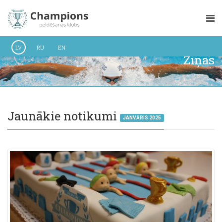
LV
RU
EN
Ziņas
Jaunākie notikumi
JANVĀRIS 2025