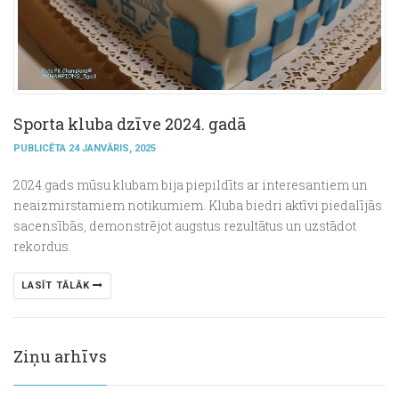
Sporta kluba dzīve 2024. gadā
PUBLICĒTA 24 JANVĀRIS, 2025
2024.gads mūsu klubam bija piepildīts ar interesantiem un
neaizmirstamiem notikumiem. Kluba biedri aktīvi piedalījās
sacensībās, demonstrējot augstus rezultātus un uzstādot
rekordus.
LASĪT TĀLĀK
Ziņu arhīvs