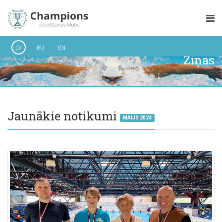
LV
RU
EN
Ziņas
Jaunākie notikumi
MAIJS 2024