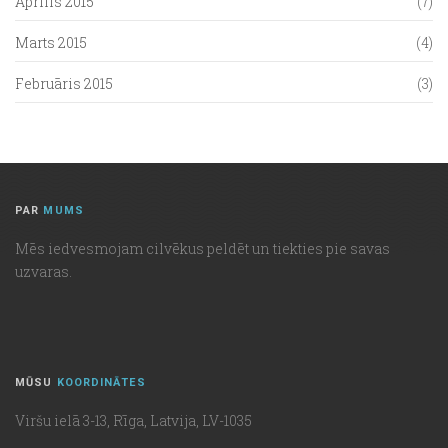
Aprīlis 2015
(7)
Marts 2015
(4)
Februāris 2015
(3)
PAR
MUMS
Mēs iedvesmojam cilvēkus peldēt un tiekties pie savas
uzvaras.
MŪSU
KOORDINĀTES
Viršu ielā 3-13, Rīga, Latvija, LV-1035