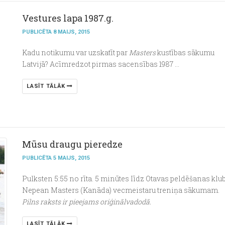
Vestures lapa 1987.g.
PUBLICĒTA 8 MAIJS, 2015
Kadu notikumu var uzskatīt par
Masters
kustības sākumu
Latvijā? Acīmredzot pirmas sacensības 1987 ...
LASĪT TĀLĀK
Mūsu draugu pieredze
PUBLICĒTA 5 MAIJS, 2015
Pulksten 5:55 no rīta. 5 minūtes līdz Otavas peldēšanas klu
Nepean Masters (Kanāda) vecmeistaru treniņa sākumam.
Pilns raksts ir pieejams oriģinālvadodā.
LASĪT TĀLĀK