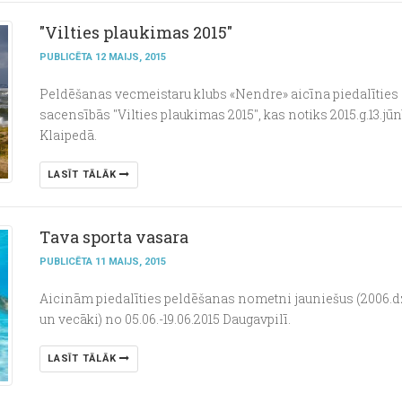
"Vilties plaukimas 2015"
PUBLICĒTA 12 MAIJS, 2015
Peldēšanas vecmeistaru klubs «Nendre» aicīna piedalīties
sacensībās "Vilties plaukimas 2015", kas notiks 2015.g.13.jūn
Klaipedā.
LASĪT TĀLĀK
Тava sporta vasara
PUBLICĒTA 11 MAIJS, 2015
Aicinām piedalīties peldēšanas
nometni jaunieš
us
(2006.dz
un vecāki) no
05
.0
6
.-
19.06.2015
D
augavpilī
.
LASĪT TĀLĀK