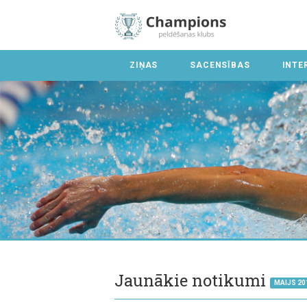
ZIŅAS
SACENSĪBAS
INTE
Jaunākie notikumi
MAIJS 20