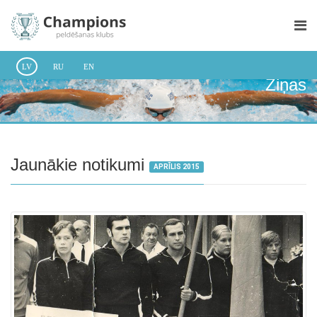
LV
RU
EN
Ziņas
Jaunākie notikumi
APRĪLIS 2015