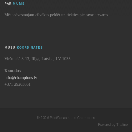
PAR
MUMS
Mēs iedvesmojam cilvēkus peldēt un tiekties pie savas uzvaras.
MŪSU
KOORDINĀTES
Viršu ielā 3-13, Rīga, Latvija, LV-1035
Kontakts
info@champions.lv
+371 29203861
© 2026 Peldēšanas klubs Champions
Powered by Trialine