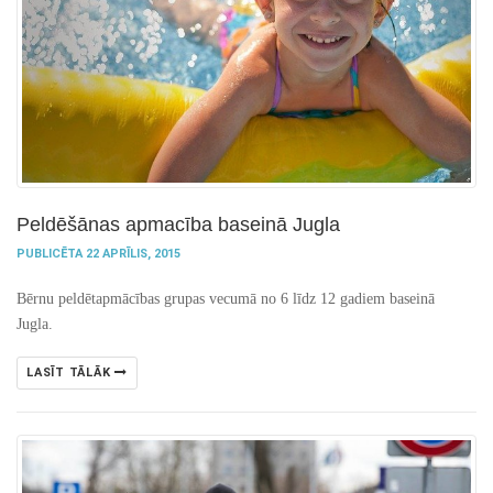
Peldēšānas apmacība baseinā Jugla
PUBLICĒTA 22 APRĪLIS, 2015
Bērnu peldētapmācības grupas vecumā no 6 līdz 12 gadiem baseinā
Jugla.
LASĪT TĀLĀK