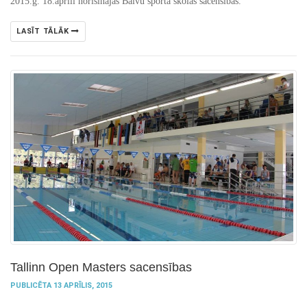
2015.g. 18.aprīlī norisinājās Balvu sporta skolas sacensības.
LASĪT TĀLĀK
Tallinn Open Masters sacensības
PUBLICĒTA 13 APRĪLIS, 2015