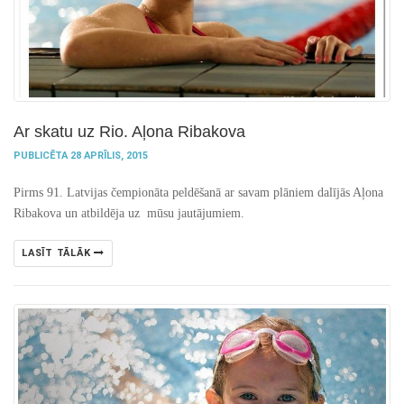
Ar skatu uz Rio. Aļona Ribakova
PUBLICĒTA 28 APRĪLIS, 2015
Pirms 91. Latvijas čempionāta peldēšanā ar savam plāniem dalījās Aļona
Ribakova un atbildēja uz mūsu jautājumiem.
LASĪT TĀLĀK