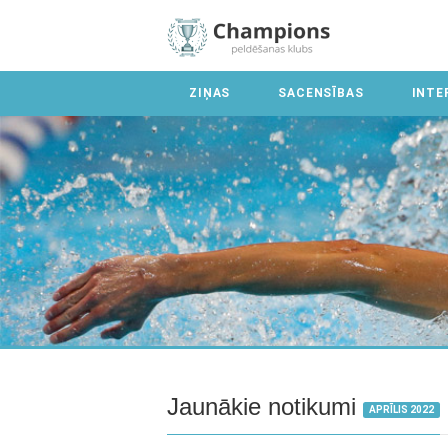
ZIŅAS
SACENSĪBAS
INTE
Jaunākie notikumi
APRĪLIS 2022