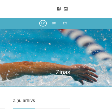
LV
RU
EN
Ziņas
Ziņu arhīvs