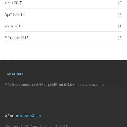
Maijs 2015
(6)
Aprīlis 2015
(7)
Marts 2015
(4)
Februāris 2015
(3)
PAR
MUMS
Mēs iedvesmojam cilvēkus peldēt un tiekties pie savas uzvaras.
MŪSU
KOORDINĀTES
Viršu ielā 3-13, Rīga, Latvija, LV-1035