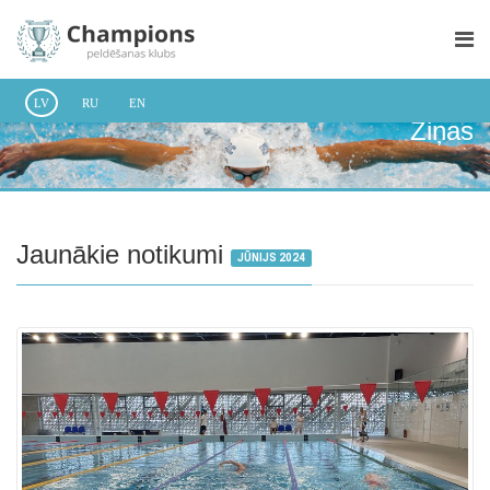
LV
RU
EN
Ziņas
Jaunākie notikumi
JŪNIJS 2024