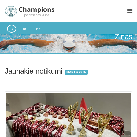
LV
RU
EN
Ziņas
Jaunākie notikumi
MARTS 2026