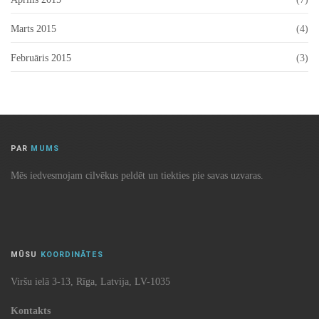
Marts 2015
(4)
Februāris 2015
(3)
PAR
MUMS
Mēs iedvesmojam cilvēkus peldēt un tiekties pie savas uzvaras.
MŪSU
KOORDINĀTES
Viršu ielā 3-13, Rīga, Latvija, LV-1035
Kontakts