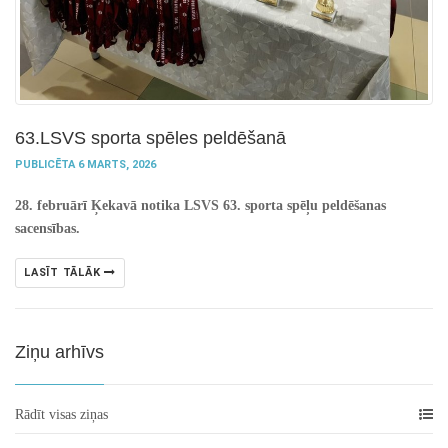
63.LSVS sporta spēles peldēšanā
PUBLICĒTA 6 MARTS, 2026
28. februārī Ķekavā notika LSVS 63. sporta spēļu peldēšanas
sacensības.
LASĪT TĀLĀK
Ziņu arhīvs
Rādīt visas ziņas