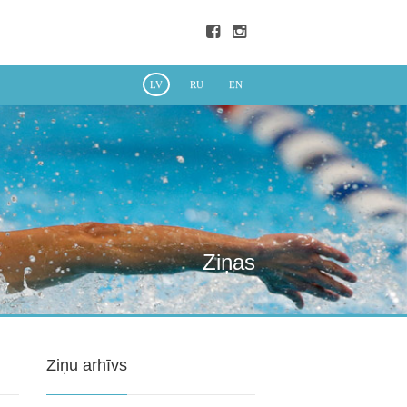
LV
RU
EN
Ziņas
Ziņu arhīvs