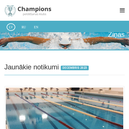
LV
RU
EN
Ziņas
Jaunākie notikumi
DECEMBRIS 2023