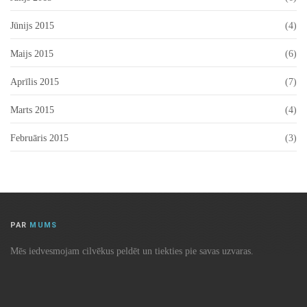
Jūnijs 2015
(4)
Maijs 2015
(6)
Aprīlis 2015
(7)
Marts 2015
(4)
Februāris 2015
(3)
PAR
MUMS
Mēs iedvesmojam cilvēkus peldēt un tiekties pie savas uzvaras.