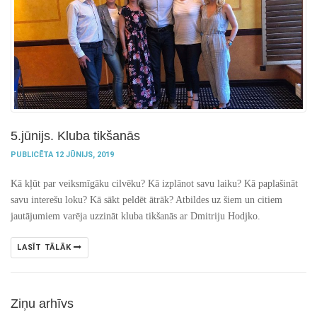
5.jūnijs. Kluba tikšanās
PUBLICĒTA 12 JŪNIJS, 2019
Kā kļūt par veiksmīgāku cilvēku? Kā izplānot savu laiku? Kā paplašināt
savu interešu loku? Kā sākt peldēt ātrāk? Atbildes uz šiem un citiem
jautājumiem varēja uzzināt kluba tikšanās ar Dmitriju Hodjko.
LASĪT TĀLĀK
Ziņu arhīvs