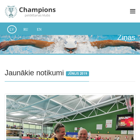
LV
RU
EN
Ziņas
Jaunākie notikumi
JŪNIJS 2019