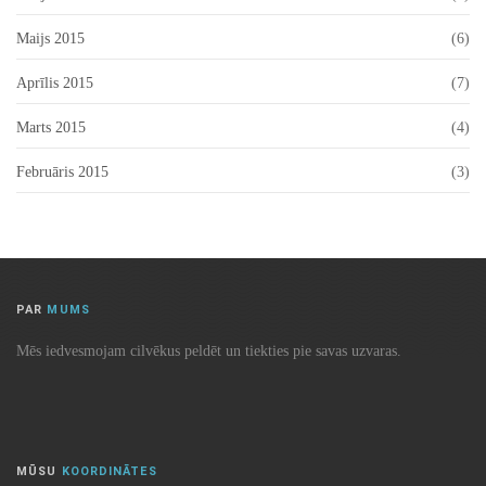
Maijs 2015
(6)
Aprīlis 2015
(7)
Marts 2015
(4)
Februāris 2015
(3)
PAR
MUMS
Mēs iedvesmojam cilvēkus peldēt un tiekties pie savas uzvaras.
MŪSU
KOORDINĀTES