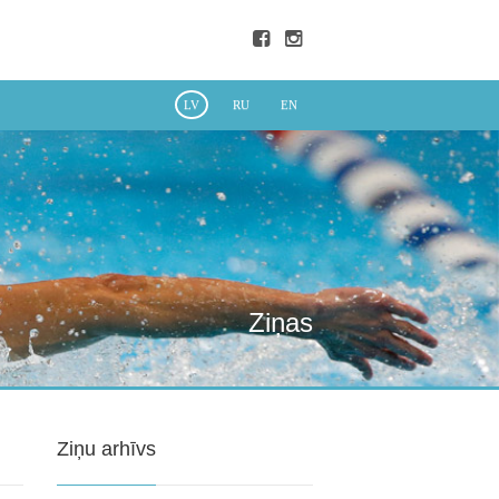
LV
RU
EN
Ziņas
Ziņu arhīvs