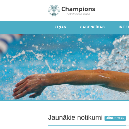
ZIŅAS
SACENSĪBAS
INTE
Jaunākie notikumi
JŪNIJS 2026