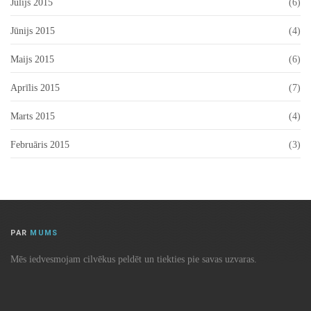
Jūlijs 2015
(6)
Jūnijs 2015
(4)
Maijs 2015
(6)
Aprīlis 2015
(7)
Marts 2015
(4)
Februāris 2015
(3)
PAR
MUMS
Mēs iedvesmojam cilvēkus peldēt un tiekties pie savas uzvaras.