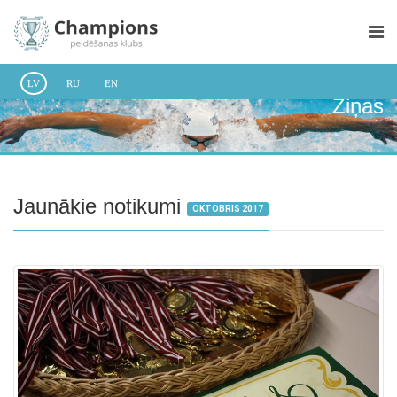
LV
RU
EN
Ziņas
Jaunākie notikumi
OKTOBRIS 2017