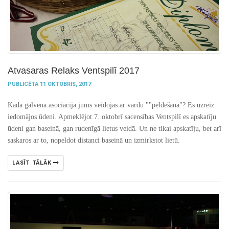
Atvasaras Relaks Ventspilī 2017
PUBLICĒTA 11 OKTOBRIS, 2017
Kāda galvenā asociācija jums veidojas ar vārdu ""peldēšana"? Es uzreiz
iedomājos ūdeni. Apmeklējot 7. oktobrī sacensības Ventspilī es apskatīju
ūdeni gan baseinā, gan rudenīgā lietus veidā. Un ne tikai apskatīju, bet arī
saskaros ar to, nopeldot distanci baseinā un izmirkstot lietū.
LASĪT TĀLĀK