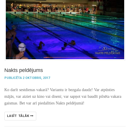
Nakts peldējums
PUBLICĒTA 2 OKTOBRIS, 2017
Ko darīt sestdienas vakarā? Variantu ir bezgala daudz! Var atpūsties
mājās, var aiziet uz kino vai diseni; var sapņot vai baudīt pilsēta vakara
gaismas. Bet var arī piedalīties Nakts peldējumā!
LASĪT TĀLĀK