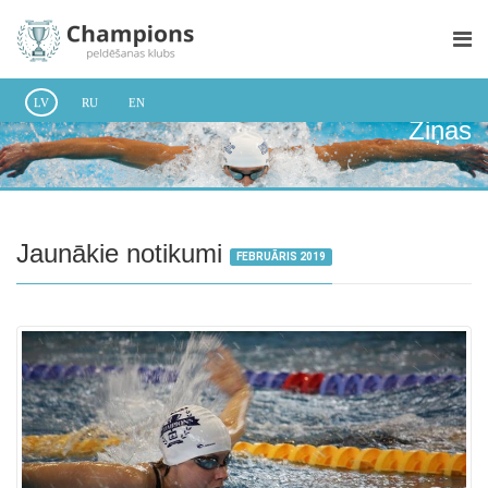
LV
RU
EN
Ziņas
Jaunākie notikumi
FEBRUĀRIS 2019