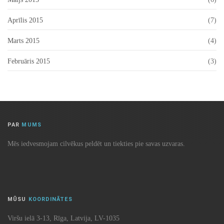
Aprīlis 2015
(7)
Marts 2015
(4)
Februāris 2015
(3)
PAR
MUMS
Mēs iedvesmojam cilvēkus peldēt un tiekties pie savas uzvaras.
MŪSU
KOORDINĀTES
Viršu ielā 3-13, Rīga, Latvija, LV-1035