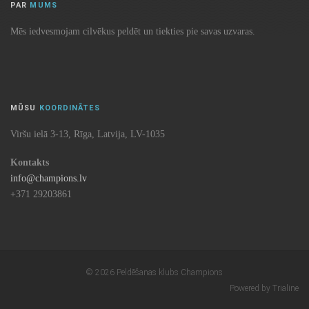
PAR
MUMS
Mēs iedvesmojam cilvēkus peldēt un tiekties pie savas uzvaras.
MŪSU
KOORDINĀTES
Viršu ielā 3-13, Rīga, Latvija, LV-1035
Kontakts
info@champions.lv
+371 29203861
© 2026 Peldēšanas klubs Champions
Powered by Trialine