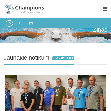
LV
RU
EN
Ziņas
Jaunākie notikumi
JANVĀRIS 2024