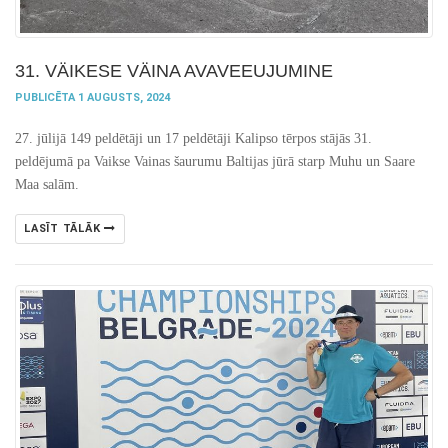
31. VÄIKESE VÄINA AVAVEEUJUMINE
PUBLICĒTA 1 AUGUSTS, 2024
27. jūlijā 149 peldētāji un 17 peldētāji Kalipso tērpos stājās 31.
peldējumā pa Vaikse Vainas šaurumu Baltijas jūrā starp Muhu un Saare
Maa salām.
LASĪT TĀLĀK