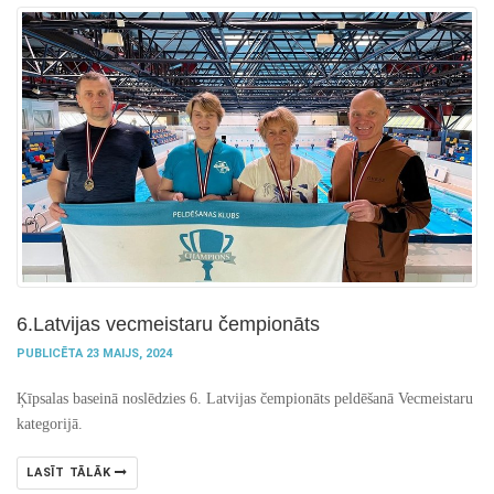
6.Latvijas vecmeistaru čempionāts
PUBLICĒTA 23 MAIJS, 2024
Ķīpsalas baseinā noslēdzies 6. Latvijas čempionāts peldēšanā Vecmeistaru
kategorijā.
LASĪT TĀLĀK