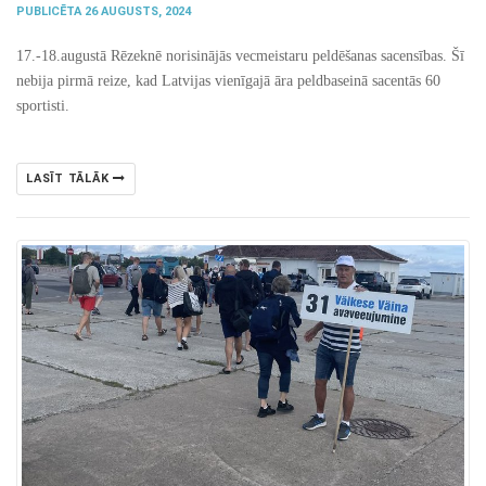
PUBLICĒTA 26 AUGUSTS, 2024
17.-18.augustā Rēzeknē norisinājās vecmeistaru peldēšanas sacensības. Šī
nebija pirmā reize, kad Latvijas vienīgajā āra peldbaseinā sacentās 60
sportisti.
LASĪT TĀLĀK