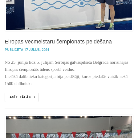
Eiropas vecmeistaru čempionats peldēšana
PUBLICĒTA 17 JŪLIJS, 2024
No 25. jūnija līdz 5. jūlijam Serbijas galvaspilsētā Belgradā norisinājās
Eiropas čempionāts ūdens sportā veidus.
Lielākā dalībnieku kategorija bija peldētāji, kuros piedalās vairāk nekā
1500 dalībnieku.
LASĪT TĀLĀK