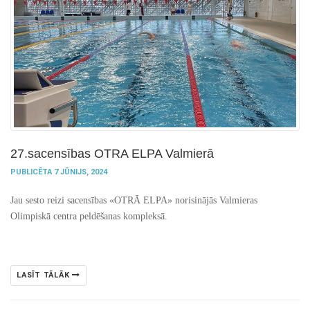
27.sacensības OTRA ELPA Valmierā
PUBLICĒTA 7 JŪNIJS, 2024
Jau sesto reizi sacensības «OTRĀ ELPA» norisinājās Valmieras
Olimpiskā centra peldēšanas kompleksā.
LASĪT TĀLĀK