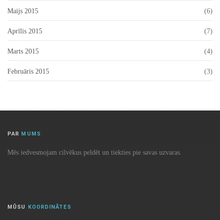
Maijs 2015
(6)
Aprīlis 2015
(7)
Marts 2015
(4)
Februāris 2015
(3)
PAR
MUMS
Mēs iedvesmojam cilvēkus peldēt un tiekties pie savas uzvaras.
MŪSU
KOORDINĀTES