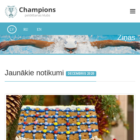
LV
RU
EN
Ziņas
Jaunākie notikumi
DECEMBRIS 2020