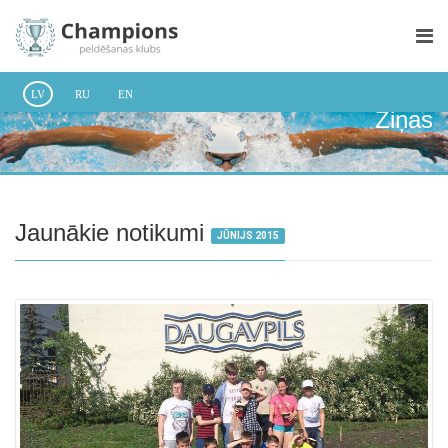
LV
RU
EN
Ziņas
Jaunākie notikumi
JŪNIJS 2015