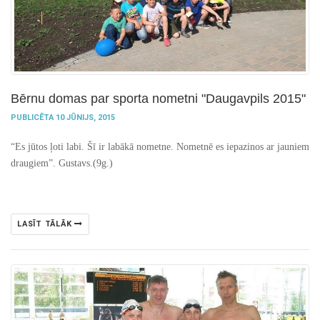
Bērnu domas par sporta nometni "Daugavpils 2015"
PUBLICĒTA 10 JŪNIJS, 2015
“Es jūtos ļoti labi. Šī ir labākā nometne. Nometnē es iepazinos ar jauniem
draugiem”. Gustavs.(9g.)
LASĪT TĀLĀK