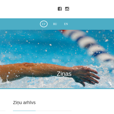
LV
RU
EN
Ziņas
Ziņu arhīvs