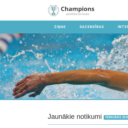
ZIŅAS
SACENSĪBAS
INTE
Jaunākie notikumi
FEBRUĀRIS 202