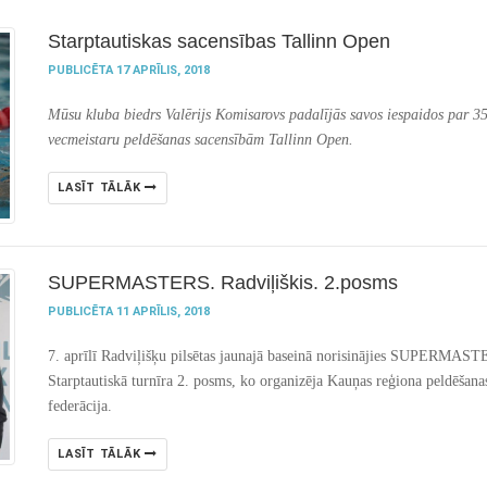
Starptautiskas sacensības Tallinn Open
PUBLICĒTA 17 APRĪLIS, 2018
Mūsu kluba biedrs Valērijs Komisarovs padalījās savos iespaidos par 35
vecmeistaru peldēšanas sacensībām Tallinn Open.
LASĪT TĀLĀK
SUPERMASTERS. Radviļiškis. 2.posms
PUBLICĒTA 11 APRĪLIS, 2018
7. aprīlī Radviļišķu pilsētas jaunajā baseinā norisinājies SUPERMAS
Starptautiskā turnīra 2. posms, ko organizēja Kauņas reģiona peldēšana
federācija.
LASĪT TĀLĀK