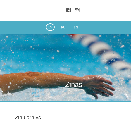
LV
RU
EN
Ziņas
Ziņu arhīvs