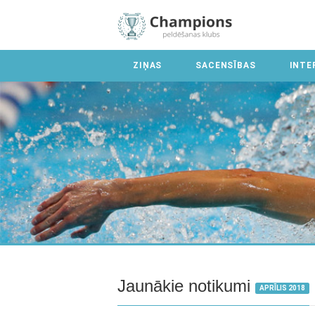
ZIŅAS
SACENSĪBAS
INTE
Jaunākie notikumi
APRĪLIS 2018