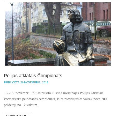
Polijas atklātais Čempionāts
PUBLICĒTA 26 NOVEMBRIS, 2018
16.-18. novembrī Polijas pilsētā Olštinā norisinājās Polijas Atklātais
vecmeistaru peldēšanas čempionāts, kurā piedalījušies vairāk nekā 700
peldētāji no 12 valstīm.