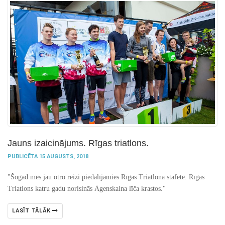
Jauns izaicinājums. Rīgas triatlons.
PUBLICĒTA 15 AUGUSTS, 2018
"Šogad mēs jau otro reizi piedalījāmies Rīgas Triatlona stafetē. Rīgas
Triatlons katru gadu norisinās Āgenskalna līča krastos."
LASĪT TĀLĀK