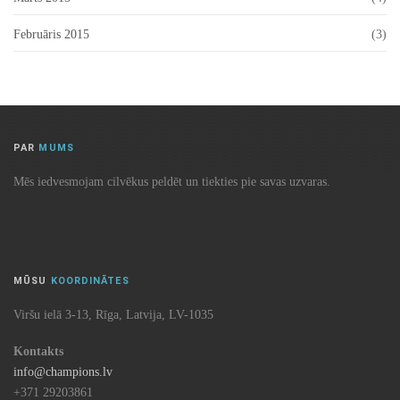
Februāris 2015
(3)
PAR
MUMS
Mēs iedvesmojam cilvēkus peldēt un tiekties pie savas uzvaras.
MŪSU
KOORDINĀTES
Viršu ielā 3-13, Rīga, Latvija, LV-1035
Kontakts
info@champions.lv
+371 29203861