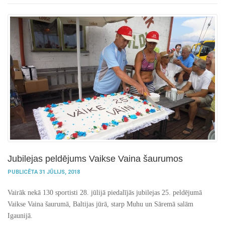
Jubilejas peldējums Vaikse Vainа šaurumos
PUBLICĒTA 31 JŪLIJS, 2018
Vairāk nekā 130 sportisti 28. jūlijā piedalījās jubilejas 25. peldējumā
Vaikse Vaina šaurumā, Baltijas jūrā, starp Muhu un Sāremā salām
Igaunijā.