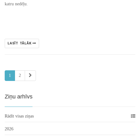
katru nedēļu.
LASĪT TĀLĀK
1
2
Ziņu arhīvs
Rādīt visas ziņas
2026