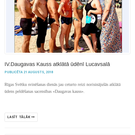
IV.Daugavas Kauss atklātā ūdēnī Lucavsalā
PUBLICĒTA 21 AUGUSTS, 2018
Rīgas Svētku svinēšanas dienās jau ceturto reizi norisinājušās atklātā
ūdens peldēšanas sacensības «Daugavas kauss».
LASĪT TĀLĀK