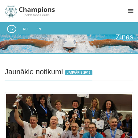
LV
RU
EN
Ziņas
Jaunākie notikumi
JANVĀRIS 2018