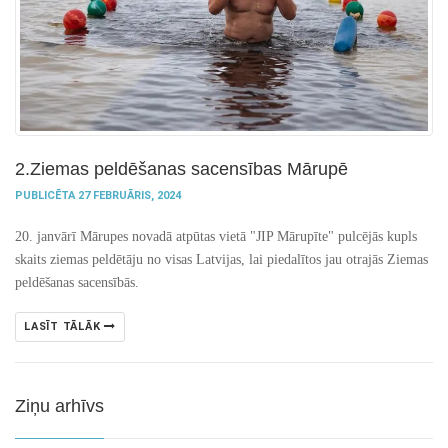
2.Ziemas peldēšanas sacensības Mārupē
PUBLICĒTA 27 FEBRUĀRIS, 2024
20. janvārī Mārupes novadā atpūtas vietā "JIP Mārupīte" pulcējās kupls
skaits ziemas peldētāju no visas Latvijas, lai piedalītos jau otrajās Ziemas
peldēšanas sacensībās.
LASĪT TĀLĀK
Ziņu arhīvs