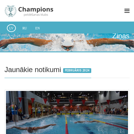
LV
RU
EN
Ziņas
Jaunākie notikumi
FEBRUĀRIS 2024