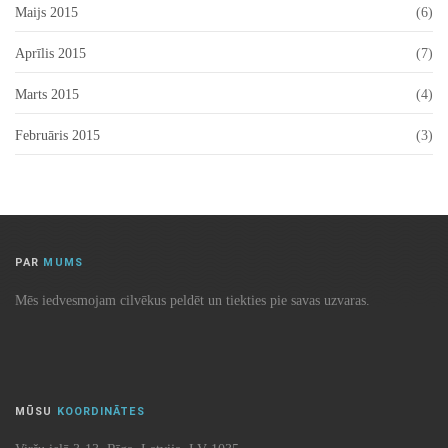
Maijs 2015
(6)
Aprīlis 2015
(7)
Marts 2015
(4)
Februāris 2015
(3)
PAR
MUMS
Mēs iedvesmojam cilvēkus peldēt un tiekties pie savas uzvaras.
MŪSU
KOORDINĀTES